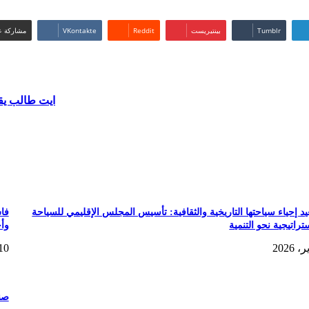
بينتيريست
مشاركة عب
ايت طالب يق
د إحياء سياحتها التاريخية والثقافية: تأسيس المجلس الإقليمي للسياحة
فاس
راتيجية نحو التنمية
وأح
10 يونيو، 26
صند