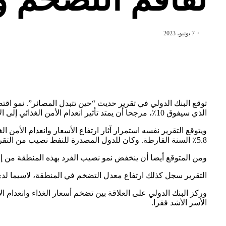
7 يونيو، 2023
الذي سيفوق 10٪، مرجحا أن يمتد تأثير انعدام الأمن الغذائي إلى الأجيال القادمة.
5.8٪ السنة الفارطة. وكان للدول المصدرة للنفط نصيب من التقرير، حيث توقع الأخير أنها ستعرف تباطؤا في النمو.
ومن المتوقع أيضا أن ينخفض نمو نصيب الفرد بهذه المنطقة من إجمالي الناتج المحلي الحقيق
التقرير سجل كذلك ارتفاع معدل التضخم في المنطقة، لاسيما لدى
الأسر الأشد فقرا.