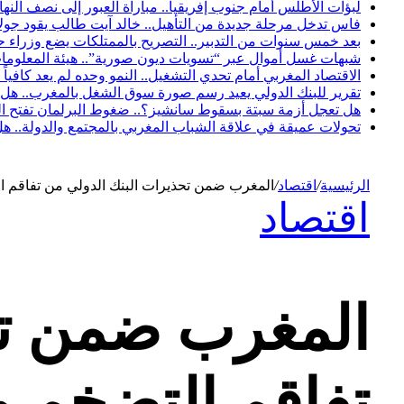
لبؤات الأطلس أمام جنوب إفريقيا.. مباراة العبور إلى نصف النها
فاس تدخل مرحلة جديدة من التأهيل.. خالد آيت طالب يقود جولات 
بعد خمس سنوات من التدبير.. التصريح بالممتلكات يضع وزراء
شبهات غسل أموال عبر “تسويات ديون صورية”.. هيئة المعلومات
الاقتصاد المغربي أمام تحدي التشغيل.. النمو وحده لم يعد كافياً
تقرير للبنك الدولي يعيد رسم صورة سوق الشغل بالمغرب.. هل ت
هل تعجل أزمة سبتة بسقوط سانشيز؟.. ضغوط البرلمان تفتح الب
تحولات عميقة في علاقة الشباب المغربي بالمجتمع والدولة..
الرئيسية
/
اقتصاد
/
المغرب ضمن تحذيرات البنك الدولي من تفاقم ال
اقتصاد
المغرب ضمن تح
تفاقم التضخم و 