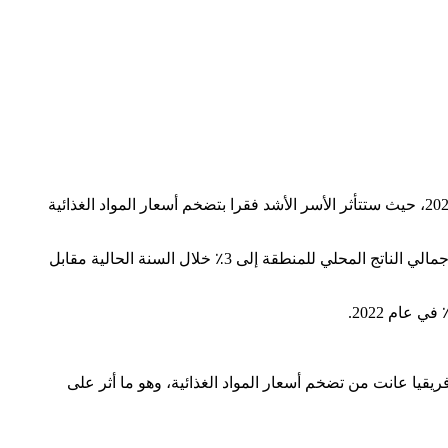
توقع البنك الدولي في تقرير حديث “حين تتبدل المصائر”. نمو اقتصادات منطقة الشرق الأوسط وشمال أفريقيا بوتيرة بطيئة خلال سنة 2023، حيث ستتأثر الأسر الأشد فقرا بتضخم أسعار المواد الغذائية
ويتوقع التقرير نفسه استمرار آثار ارتفاع الأسعار وانعدام الأمن الغذائي في منطقة الشرق الأوسط وشمال أفريقيا، مرجحة انخفاض نمو إجمالي الناتج المحلي للمنطقة إلى 3٪ خلال السنة الحالية مقابل
لغذائي، حيث خلص إلى أن 50٪ من دول الشرق الأوسط وشمال إفريقيا عانت من تضخم أسعار المواد الغذائية، وهو ما أثر على