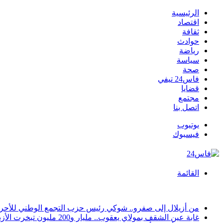
الرئيسية
اقتصاد
ثقافة
حوادث
رياضة
سياسة
صحة
فاس24 تيفي
قضايا
مجتمع
اتصل بنا
يوتيوب
فيسبوك
القائمة
أخبار عاجلة
من أزيلال إلى صفرو.. شوكي رئيس حزب التجمع الوطني للأحرار 
غابة عين الشقف بمولاي يعقوب.. مليار و200 مليون تبخرت الأزبال والمياه الراكدة تفضح «تأهيلاً» لم يصمد طويلاً