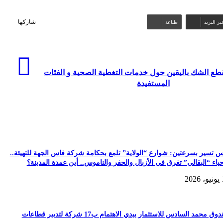
ر البريد
طباعة
شاركها
طع الشك باليقين حول خدمات التغطية الصحية و الفئات
المستفيدة
 تسير بسرعتين: شوارع “الولاية” تلمع بحكامة شركة فاس الجهة للتهيئة..
ياء “البقالي” تغرق في الأزبال والحفر والناموس.. أين عمدة المدينة؟
20
وق محمد السادس للاستثمار يبدي الاهتمام ب17 شركة لتدبير قطاعات