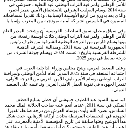
للأمن الوطني ولمراقبة التراب الوطني عبد اللطيف حموشي في
سنة 2014 بوسام الصليب الشرفي للاستحقاق الأمني بتميز أحمر،
والذي يعد بدوره من أرفع الأوسمة الإسبانية، وذلك تقديرا لمساهماته
المتميزة في التأسيس لشراكة أمنية نموذجية بين المغرب وإسبانيا.
وفي سياق متصل، سبق للسلطات الفرنسية أن وشحت المدير العام
للأمن الوطني ولمراقبة التراب الوطني بثلاث أوسمة رفيعة، من
بينها وسام فارس من الدرجة الوطنية الشرفية من طرف رئيس
الجمهورية الفرنسية في سنة 2011، وميدالية الشرف الذهبية
للشرطة الفرنسية بتاريخ 5 غشت 2024، ووسام جوقة الشرف من
درجة ضابط في يونيو 2025.
وعلى الصعيد العربي، وشح مجلس وزراء الداخلية العرب في
اجتماعه المنعقد في سنة 2025 المدير العام للأمن الوطني ولمراقبة
التراب الوطني بوسام الأمير نايف للأمن العربي من الدرجة الأولى،
تقديرا لجهوده في تقوية العمل الأمني العربي وتدعيمه على الصعيد
الدولي.
كما سبق للسيد عبد اللطيف حموشي أن حظي بسابغ العطف
الملكي في سنة 2011، عندما أنعم عليه صاحب الجلالة الملك محمد
السادس، نصره الله وأيده، بوسام العرش من درجة ضابط، تقديرا
لجهوده في التحقيقات المرتبطة بحادث أركانة الإرهابي، حيث شكل
هذا التوشيح وقتها سابقة في تاريخ المؤسسة الأمنية بالمغرب، على
اعتبار أن عبد اللطيف حموشي كان أول مسؤول أمني بارز يتقلد هذا