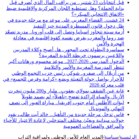
قبل انتخابات 23 شتنبر.. من يراقب المال الذي يُصرف قبل
بداية الحملة؟ وهل تستطيع اللجان المركزية والإقليمية ضبط
«الإنفاق الانتخابي المبكر»؟
24 غشت.. القضاء المغربي على موعد مع مرحلة جديدة في
ظل دخول قانون المسطرة المدنية حيز التنفيذ
أزمة سبتة تتجاوز إسبانيا وتصل إلى قلب أوروبا.. مدريد تصعّد
ضد روما والمغرب يفرض نفسه كقوة إقليمية في معادلة
الهجرة والأمن
سماسرة البطولة تحت المجهر.. هل أصبح وكلاء المدربين
واللاعبين يرسمون خريطة الأندية المغربية؟
الدخول المدرسي 2026-2027.. موعد محسوم ورهانات أكبر
تنتظر المدرسة المغربية والأسر والتلاميذ
من أزيلال إلى صفرو.. شوكي رئيس حزب التجمع الوطني
للأحرار يواصل جولة التعبئة ويضع «كرامة وفرص للجميع» في
قلب معركة 2026
غابة عين الشقف بمولاي يعقوب.. مليار و200 مليون تبخرت
الأزبال والمياه الراكدة تفضح «تأهيلاً» لم يصمد طويلاً
لبؤات الأطلس أمام جنوب إفريقيا.. مباراة العبور إلى نصف
النهائي والمونديال
فاس تدخل مرحلة جديدة من التأهيل.. خالد آيت طالب يقود
جولات ميدانية ويعبّئ مختلف المتدخلين لإعادة الاعتبار للأحياء
والمرافق والفضاءات العمومية
الرئيسية
/
سياسة
/
المدير العام للأمن الوطني ولمراقبة التراب