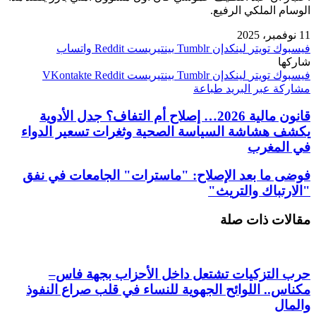
الوسام الملكي الرفيع.
11 نوفمبر، 2025
فيسبوك
تويتر
لينكدإن
بينتيريست
واتساب
شاركها
فيسبوك
تويتر
لينكدإن
بينتيريست
مشاركة عبر البريد
طباعة
قانون مالية 2026… إصلاح أم التفاف؟ جدل الأدوية
يكشف هشاشة السياسة الصحية وثغرات تسعير الدواء
في المغرب
فوضى ما بعد الإصلاح: "ماسترات" الجامعات في نفق
"الارتباك والتريث"
مقالات ذات صلة
حرب التزكيات تشتعل داخل الأحزاب بجهة فاس–
مكناس.. اللوائح الجهوية للنساء في قلب صراع النفوذ
والمال