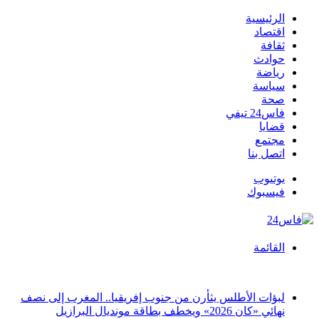
الرئيسية
اقتصاد
ثقافة
حوادث
رياضة
سياسة
صحة
فاس24 تيفي
قضايا
مجتمع
اتصل بنا
يوتيوب
فيسبوك
القائمة
أخبار عاجلة
لبؤات الأطلس يثأرن من جنوب إفريقيا.. المغرب إلى نصف
نهائي «كان 2026» ويخطف بطاقة مونديال البرازيل