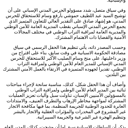
والإسبانية.
وفي سياق متصل، شدد مسؤولو الحرس المدني الإسباني على أن
توشيح السيد عبد اللطيف حموشي بأرفع وسام للاستحقاق للحرس
المدني، هو إشهاد صادق على التقدير العالي للتعاون المتميز الذي
يجمع الحرس المدني الإسباني بقطب المديرية العامة للأمن الوطني
والمديرية العامة لمراقبة التراب الوطني في مختلف المجالات
الأمنية والقضايا ذات الاهتمام المشترك.
وحسب المصدر ذاته، يأتي تنظيم هذا الحفل الرسمي في سياق
مصادقة الحكومة الاسبانية في وقت سابق، بناء على اقتراح من
وزير داخليتها، على منح وسام الصليب الأكبر للاستحقاق للحرس
المدني الإسباني للمدير العام للأمن الوطني ولمراقبة التراب
الوطني، تقديرا لجهوده المتميزة في الارتقاء بالعمل الأمني المشترك
بين البلدين.
وأضاف أن هذا الحفل شكل، كذلك، مناسبة سانحة لإجراء مباحثات
ثنائية بين المدير العام للأمن الوطني ولمراقبة التراب الوطني
بالمسؤولين الأمنيين الإسبان، تناولت سبل وآليات تعزيز العمليات
المشتركة لمواجهة مخاطر الإرهاب والتطرف العنيف، والامتدادات
العابرة للحدود الوطنية للجريمة المنظمة، بما فيها مكافحة الاتجار
غير المشروع في المخدرات والمؤثرات العقلية والاتجار بالبشر
وتنظيم الهجرة غير الشرعية والجريمة السيبرانية.
يذكر أن السلطات الإسبانية سبق لها أن وشحت، كذلك، المدير العام