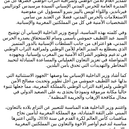
للمدير العام للأمن الوطني ولمراقبة التراب الوطني حضرها كل من
المديرة العامة للحرس المدني الإسباني السيدة مرسيدس كونزاليس
فيرنانديز، واللواء لويس بالييز بنيرو المسؤول عن مفوضية
الاستعلامات بالحرس المدني، فضلا عن العديد من سامي
الشخصيات الأمنية في كل من المملكتين المغربية والإسبانية.
وفي كلمته بهذه المناسبة، أوضح وزير الداخلية الإسباني أن توشيح
السيد عبد اللطيف حموشي بأسمى وسام للاستحقاق يصدره الحرس
المدني، هو اعتراف من جانب السلطات الإسبانية بالدور المتميز
الذي يضطلع به المدير العام للأمن الوطني ولمراقبة التراب الوطني
في تدعيم وتطوير الشراكة الأمنية بين المغرب وإسبانيا، وبجهوده
المتواصلة في تعزيز التعاون العملياتي والمساعدة المتبادلة لتحييد
المخاطر والتهديدات التي تحدق بأمن البلدين.
كما أشاد وزير الداخلية الإسباني بما وصفها “الجهود الاستثنائية التي
بذلها عبد اللطيف حموشي من أجل تطوير وتحديث مصالح الأمن
الوطني ولمراقبة التراب الوطني بالمملكة المغربية، مما جعلها تتبوء
حاليا مكانة مرموقة ونموذجا يحتذى به على الصعيد الدولي في
مجال مكافحة الإرهاب والجريمة المنظمة”.
واغتنم وزير الداخلية هذه المناسبة للتعبير عن التزام بلاده بالتعاون،
المبني على الثقة المتبادلة، مع المملكة المغربية لتأمين نجاح
منافسات كأس العالم لكرة القدم في سنة 2030، والتي اعتبرها
مناسبة لتدعيم أواصر الأخوة والتعاون بين المملكتين المغربية