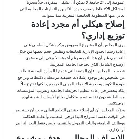
عمومية إلى 27 جامعة لا يمكن أن يشكل، بمفرده، حلاً سحرياً
لمشاكل الاكتظاظ وضعف جودة التكوين والتفاوتات المجالية التي
تعاني منها المنظومة الجامعية المغربية منذ سنوات.
إصلاح هيكلي أم مجرد إعادة
توزيع إداري؟
يرى المجلس أن المشروع المعروض يركز بشكل أساسي على
إعادة رسم الحدود الإدارية للجامعات وتقليص حجم بعضها من خلال
التقسيم، غير أن هذا التوجه، رغم أهميته، لا يرقى إلى مستوى
الإصلاح الشامل الذي تحتاجه الجامعة المغربية.
فبحسب المجلس، فإن الوثيقة التي قدمتها الوزارة الوصية تنطلق
من تشخيص يقر بوجود إشكالات حقيقية مرتبطة بالاكتظاظ وتراجع
جودة التكوين وصعوبة الاندماج المهني للخريجين، لكنها تقترح حلاً
يكاد ينحصر في إعادة تنظيم الخريطة الجامعية وتقريب المؤسسات
من الطلبة، دون تقديم تصور متكامل يعالج الأسباب البنيوية لهذه
الاختلالات.
ويؤكد المجلس أن أي إصلاح حقيقي للتعليم العالي يجب أن يستحضر
في الوقت نفسه النموذج البيداغوجي المعتمد، وأنظمة الحكامة،
ووظائف الجامعة، وآليات التمويل والتقييم، وليس فقط البعد الترابي
أو الإداري.
الإنصاف المجالي.. هدف مشروع