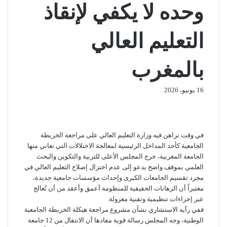
وحده لا يكفي لإنقاذ
التعليم العالي
بالمغرب
16 يونيو، 2026
ف
ت
ل
ب
و
ي
و
ي
ي
T
ا
R
ي
ن
س
u
ن
ت
e
ب
ت
ك
ت
m
d
س
في وقت تراهن فيه وزارة التعليم العالي على مراجعة الخريطة
و
ر
د
b
ي
ا
d
الجامعية كأحد المداخل الرئيسية لمعالجة الاختلالات التي تعاني منها
إ
ك
l
ر
i
ب
الجامعة المغربية، خرج المجلس الأعلى للتربية والتكوين والبحث
r
ن
ي
t
العلمي بموقف واضح يدعو إلى عدم اختزال إصلاح التعليم العالي في
س
مجرد تقسيم الجامعات الكبرى وإحداث مؤسسات جامعية جديدة،
ت
معتبراً أن الرهانات الحقيقية للمنظومة أعمق وأعقد من أن تُعالج
عبر إجراءات تنظيمية وتقنية معزولة.
ففي رأيه الاستشاري بشأن مشروع مراجعة هيكلة الخريطة الجامعية
الوطنية، وجه المجلس رسالة قوية مفادها أن الانتقال من 12 جامعة