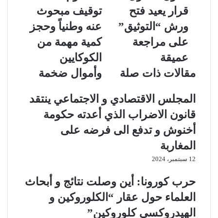
قرار يعيد فتح
توقيف مبحوث
ورش “التوثيق”
عنه وطنياً وحجز
على مراجعة
كمية مهمة من
عميقة
الكوكايين
مقالات ذات صلة
وأموال ضخمة
المجلس الاقتصادي و الاجتماعي ينتقد
قانون الاضراب الذي أعدته حكومة
أخنوش و تدفع الى فرضه على
المغاربة
12 سبتمبر، 2024
حرب كورونا: أين وصلت نتائج و أبحاث
العلماء حول عقار “الكلوروكين و
الهيدروكسي كلوروكين”