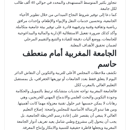
تتجاوز بكثير المتوسط المستهدف والمحدد في حوالي 40 ألف طالب
لكل جامعة.
كما دعا إلى توفير شروط النجاح الميداني من خلال تطوير الأحياء
الجامعية، وتحسين خدمات النقل والإيواء والإطعام، وإحداث مرافق
رياضية وثقافية وفنية وترفيهية قادرة على توفير بيئة جامعية متكاملة.
وأكد كذلك ضرورة تفعيل الاستقلالية الإدارية والمالية والبيداغوجية
للجامعات، ووضع آليات دقيقة للقيادة والتتبع والتقييم المرحلي
لضمان تحقيق الأهداف المعلنة.
الجامعة المغربية أمام منعطف
حاسم
تكشف ملاحظات المجلس الأعلى للتربية والتكوين أن النقاش الدائر
اليوم لا يتعلق فقط بعدد الجامعات أو توزيعها الجغرافي، بل بمستقبل
التعليم العالي بالمغرب ككل.
فالجامعة المغربية تواجه تحديات متشابكة ترتبط بالتمويل والحكامة
وجودة التكوين والبحث العلمي والاندماج المهني للخريجين، وهي
رهانات لا يمكن حسمها عبر حلول تقنية معزولة مهما كانت أهميتها.
ومن هنا تبدو الرسالة الأساسية للمجلس واضحة: إصلاح التعليم
العالي لا ينبغي أن يقتصر على إعادة رسم الخريطة الجامعية، بل
يجب أن يتحول إلى مشروع وطني شامل يعيد تعريف أدوار الجامعة
المغربية ويجعلها قاطرة حقيقية للتنمية والابتكار وإنتاج المعرفة.