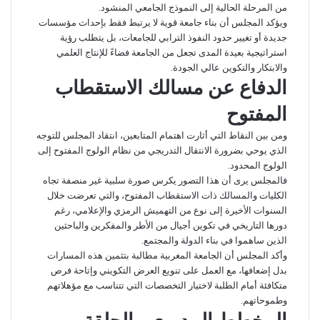
من المرحلة الحالية إلى النموذج الجامعي المنشود.
ويؤكد المجلس أن بناء جامعة قوية لا يرتبط فقط بإحداث مؤسسات
جديدة أو تغيير حدود النفوذ الترابي للجامعات، بل يتطلب رؤية
استراتيجية بعيدة المدى تجعل من الجامعة فضاءً للإنتاج العلمي
والابتكار والتكوين عالي الجودة.
الدفاع عن مسالك الاستقطاب
المفتوح
ومن بين النقاط التي أثارت اهتمام المتابعين، انتقاد المجلس للتوجه
الذي يوحي بضرورة الانتقال التدريجي من نظام الولوج المفتوح إلى
الولوج المحدود.
فالمجلس يرى أن هذا التصور يكرس صورة سلبية غير منصفة تجاه
الكليات والمسالك ذات الاستقطاب المفتوح، والتي تعرضت خلال
السنوات الأخيرة إلى نوع من التهميش الرمزي والإعلامي، رغم
دورها التاريخي في تكوين أجيال من الأطر والمفكرين والباحثين
الذين ساهموا في بناء الدولة والمجتمع.
وأكد المجلس أن الجامعة المغربية مطالبة بتثمين هذه المسارات
بدل إضعافها، مع العمل على تنويع العرض التكويني وإتاحة فرص
متكافئة أمام الطلبة لاختيار التخصصات التي تتناسب مع مؤهلاتهم
وطموحاتهم.