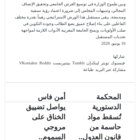
وبين طموح الوزارة في توسيع العرض الجامعي وتحقيق الإنصاف
المجالي، وتنبيهات المجلس إلى ضرورة اعتماد رؤية نسقية
ومندمجة، يبقى مستقبل هذا الورش الاستراتيجي رهيناً بقدرة مختلف
الفاعلين على بناء إصلاح عميق يضع الطالب وجودة التكوين في
صلب الأولويات، ويمنح الجامعة المغربية الأدوات اللازمة لمواجهة
تحديات المستقبل.
16 يونيو، 2026
ف
ت
ل
ب
و
ي
و
ي
ي
T
ا
R
شاركها
ي
ن
س
u
ن
ت
e
فيسبوك
تويتر
لينكدإن
بينتيريست
ب
ت
ك
ت
m
d
س
مشاركة عبر البريد
طباعة
و
ر
د
b
ي
ا
d
إ
ك
l
ر
i
ب
r
ن
ي
t
المحكمة
أمن فاس
س
ت
الدستورية
يواصل تضييق
تُسقط مواد
الخناق على
حاسمة من
مروجي
قانون العدول..
السموم..