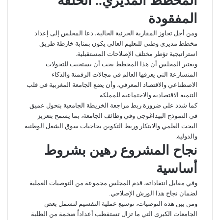
المخطط المديري.. الحلقة
المفقودة
ومن أجل تجاوز المقاربة الجزئية الحالية، دعا المجلس إلى إعداد
مخطط مديري وطني للتعليم العالي يكون بمثابة خارطة طريق
استراتيجية تؤطر مختلف الإصلاحات المستقبلية.
ويعتبر المجلس أن هذا المخطط يجب أن يستجيب للتحولات
المتسارعة التي يعرفها العالم في مجالات الرقمنة والذكاء
الاصطناعي والاقتصاد المعرفي، وأن يضع الجامعة المغربية في قلب
التنمية الاقتصادية والاجتماعية للمملكة.
كما شدد على ضرورة ربط مراجعة الخريطة الجامعية بتحول عميق
في النموذج البيداغوجي وفي وظائف الجامعة، بما يسمح بتعزيز
البحث العلمي والابتكار وربط التكوين بحاجيات سوق الشغل الوطنية
والدولية.
نجاح المشروع رهين بشروط
أساسية
وفي مقابل انتقاداته، قدم المجلس مجموعة من التوصيات العملية
لضمان نجاح هذا الورش الإصلاحي.
ومن بين هذه التوصيات، توسيع عملية التقسيم لتشمل بعض
الجامعات الكبرى التي ما تزال تستقطب أعداداً ضخمة من الطلبة