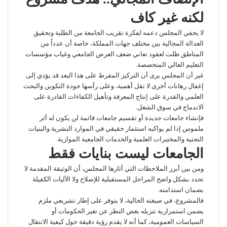
لكنه غير كاف
لا يخفي المجلس دعمه لفكرة تقريب الجامعة من الطلبة وتحقيق
العدالة المجالية بين مختلف جهات المملكة، خاصة أن عدداً من
المناطق ظلت لعقود تعاني ضعف العرض الجامعي وغياب مؤسسات
التعليم العالي المتخصصة.
غير أن المجلس يرى أن التركيز المفرط على هذا البعد قد يؤدي إلى
إغفال رهانات أخرى لا تقل أهمية، وعلى رأسها جودة التكوين والبحث
العلمي والقدرة على إنتاج المعرفة وتأهيل الكفاءات القادرة على
الاندماج في سوق الشغل.
فإنشاء جامعات جديدة أو تقسيم جامعات قائمة لن يكون له أثر
ملموس إذا لم يواكبه استثمار حقيقي في الموارد البشرية والبنيات
التحتية والمختبرات العلمية والخدمات الجامعية الموازية.
الجامعات ليست بنايات فقط
ومن بين أبرز الملاحظات التي أثارها المجلس، أن الوثيقة المقدمة لا
تحدد بشكل واضح المراحل المستقبلية للإصلاح ولا الآليات الكفيلة
بضمان استدامته.
فالمشروع، في صيغته الحالية، لا يتوفر على إطار تشريعي ملزم
يضمن استمرارية تنزيله بغض النظر عن تغير الحكومات أو
السياسات العمومية، كما أنه لا يقدم رؤية دقيقة حول كيفية الانتقال