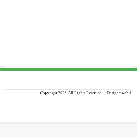
Designetweb
© Copyright 2026, All Rights Reserved |
فيسبوك
يوتيوب
تويتر
فيسبوك
تيلقرام
واتساب
زر
الذهاب
إلى