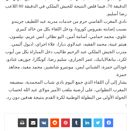
الدقيقة 70، فيما قلص النتيجة للجيش الملكي في الدقيقة 80 اللاعب
رضا أسليم.
نادي المغرب الفاسي حرم من خدمات مدربه عبد اللطيف جريندو
بسبب إصابته بفيروس كورونا، ودخل اللقاء بكل من خالد كبيري
علوي، محمد حمامي، أسامة أمين، اليو نظائر، أنس عزيم، نيلسون،
هيثم عينة، محمد الفقيه، عبدلاوي ديارا، علاء اجراي، اديول أليمي.
مدرب الجيش الملكي عبد الرحيم طاليب دخل المباراة بكل من أيوب
لكرد، ببانغالايانيك، عمر الجراري، سليم رضا، كونگارا، جوزيف غنادو،
غودالي حمزة، الشباني ايمن، مونتيرو شانشيز، محمد مفيد، مجاهد
حمزة.
يشار إلى أن اللقاء الذي جمع اليوم نادي شباب المحمدية، بمضيفه
المغرب التطواني، على أرضية ملعب الأمير مولاي عبد الله لحساب
الجولة الأولى من البطولة الوطنية لكرة القدم بنتيجة هدفين دون رد.
: