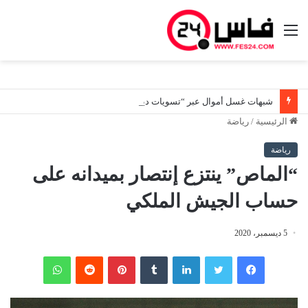
القائمة
شبهات غسل أموال عبر “تسويات ديون صورية”.. هيئة المعلومات المالية توسع تحرياتها لتعقب المستفيدين الحقيقيين من أصول مشبوهة
الرئيسية
/
رياضة
رياضة
“الماص” ينتزع إنتصار بميدانه على
حساب الجيش الملكي
5 ديسمبر، 2020
فيسبوك
تويتر
لينكدإن
‏Tumblr
بينتيريست
‏Reddit
واتساب