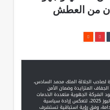
مان من العطش
‏Tumblr
بينتيريست
‏Reddit
ة لصاحب الجلالة الملك محمد السادس،
 الجفاف المتزايدة وضمان الأمن
ود الشركة الجهوية متعددة الخدمات
فاس-مكناس (SRM-FM) التي انطلقت في يوليوز 2025، لتعكس إرادة سياسية
تدامة، وفق رؤية استباقية تستشرف