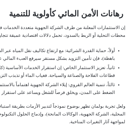
رهانات الأمن المائي كأولوية للتنمية
إن الاستثمارات المعلنة من طرف الشركة الجهوية متعددة الخدمات فا
محطات التحلية أو الربط بالسدود، تحمل دلالات اقتصادية عميقة تتجا
أولاً، حماية القدرة الشرائية:
مع ارتفاع تكاليف نقل المياه عبر ا
باهظة)، فإن تأمين التزويد بشكل مستقر سيرفع العبء المالي ع
ثانياً، تعزيز الاستثمار الخاص:
إن استقرار الخدمات الأساسية (كا
قطاعات الفلاحة والصناعة والسياحة. فغياب الماء أو تذبذب التزو
ثالثاً، تنمية العالم القروي:
إيلاء الشركة الجهوية اهتماماً بالاس
الضغط على المدن، ويخلق فرصاً للشغل ويساعد على استقرار ال
ولعل تجربة بولمان تظهر بوضوح نموذجاً لتدبير الأزمات بطريقة استب
المحلية، الشركة الجهوية، الوكالات المانحة)، وإدماج الحلول التكنو
لمواجهة آثار التغيرات المناخية.