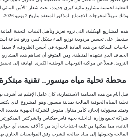
الفعلية
لخمسة مشاريع مائية كبرى جديدة
، تحت شعار “الأمن المائي 
وذلك تنزيلاً لمخرجات الاجتماع المذكور المنعقد بتاريخ 2 يونيو 2026
.
هذه المشاريع الهيكلية، التي تروم تعزيز وتأهيل البنيات التحتية المائية
ستعمل على تحسين مردودية توزيع الماء بشكل كبير، ورفع نجاعة استغلا
حاجيات الساكنة من هذه المادة الحيوية في أحسن الظروف، لا سيما 
الجفاف الذي تشهده المنطقة. ومن المتوقع أن تساهم هذه المشاريع 
التزويد، فضلاً عن مواكبة التوجهات الوطنية الكبرى الهادفة إلى تحقيق
محطة تحلية مياه ميسور.. تقنية مبتكرة 
قبل أيام من هذه الدينامية الاستثمارية، كان عامل الإقليم قد أشرف يوم الجمعة 6 مارس 2026 على ت
تحلية المياه الجوفية المالحة بمدينة ميسور
، وهو المشروع الذي يكتسي 
شراكة تجمع وزارة الداخلية بجهة فاس-مكناس والشركتين المذكورتين.
الثانية
، مما يمكنها من تلبية احتياجات أزيد من
5 آلاف نسمة
المالحة وتحويلها إلى مياه صالحة للشرب وفق المواصفات الجاري بها