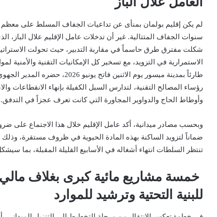
العامل علال الباز
لم يكن إقليم بولمان بمنأى عن تداعيات الجفاف المسلط على معظم ج
سنوات الجفاف المتتالية. غير أن تدخلات عامل الإقليم
علال الباز
شكلت مفترق طرق حاسماً في مقاربة التدبير، حيث تحولت الاستراتي
الاستمرارية في التزويد
، مع تسخير كل الإمكانيات التقنية والأمنية لمواك
طارئاً بمدينة ميسور يوم الاثنين 
رؤساء المصالح التقنية، لتدارس السبل الكفيلة بإنهاء الانقطاعات وا
وأوطاط الحاج والدواوير المجاورة التي كانت تعرف عجزاً في التدفق
.
وبحسب مصادر ميدانية، أكد عامل الإقليم خلال هذا الاجتماع على ضرور
ضماناً لتزويد الساكنة بهذه المادة الحيوية في ظروف مستقرة، وذلك
تنتظر السلطات انتهاء أشغاله في الأسابيع القليلة المقبلة، بما سيشكل 
للبنية التحتية وترشيد للموارد
في خطوة تعكس الانتقال من مرحلة التخطيط إلى التنزيل الميداني، أش