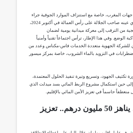
هات المغرب، خاصة مع استنزاف الموارد الجوفية جراء
، الذي عينه صاحب الجلالة على رأس العمالة في أكتوبر 2024،
جية من الترقب إلى
معركة ميدانية يومية لضمان
بة الوضع. وفي هذا الإطار، ترأس اجتماعاً تقنياً وأمنياً
فاتح يونيو 2026، حضره المدير الجهوي للشركة الجهوية متعددة الخدمات فاس-مكناس وعدد من
لاضطرابات في التزويد بالماء الشروب، خاصة بمركز ميسور
ة تكثيف الجهود، وتسريع وتيرة تنفيذ الحلول المعتمدة،
 إلى حين استكمال مشروع الربط المائي بسد ميدلت الذي
منعطفاً حاسماً في تعزيز الأمن المائي بالإقليم
.
خمسة مشاريع مائية كبرى بغلاف مالي يناهز 50 مليون درهم.. تعزيز
رف عامل إقليم بولمان علال الباز على إعطاء الانطلاقة