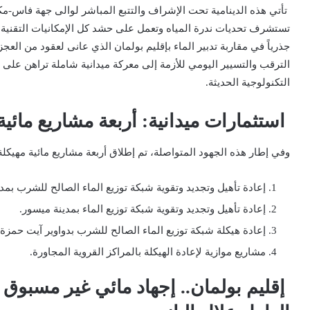
تأتي هذه الدينامية تحت الإشراف والتتبع المباشر لوالى جهة فاس-مك
تستشرف تحديات ندرة المياه وتعمل على حشد كل الإمكانيات التقنية وا
جذرياً في مقاربة تدبير الماء بإقليم بولمان الذي عانى لعقود من الع
الترقب والتسيير اليومي للأزمة إلى
معركة ميدانية شاملة
تراهن على تن
التكنولوجية الحديثة.
استثمارات ميدانية: أربعة مشاريع مائية 
وفي إطار هذه الجهود المتواصلة، تم إطلاق أربعة مشاريع مائية مهيكل
إعادة تأهيل وتجديد وتقوية شبكة توزيع الماء الصالح للشرب بمد
إعادة تأهيل وتجديد وتقوية شبكة توزيع الماء بمدينة ميسور
.
إعادة هيكلة شبكة توزيع الماء الصالح للشرب بدواوير آيت حمزة 
مشاريع موازية لإعادة الهيكلة بالمراكز القروية المجاورة
.
إقليم بولمان.. إجهاد مائي غير مسبو