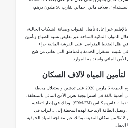
المستدام”، بغلاف مالي إجمالي يقارب
50 مليون درهم
،
 بالإقليم عبر إعادة تأهيل القنوات وصيانة الشبكات الحالية،
ل الموارد المائية المتاحة عبر تقليص نسبة الضياع وتأمين
في ظل الضغط المتواصل على الفرشة المائية جراء
في تثبيت استقرار الخدمة بالمناطق التي تعاني من شح
 الأمن المائي واستدامة الموارد
.
لتأمين المياه لآلاف السكان
دشين واستغلال
محطة
أهمية بالغة في استراتيجية تعزيز الأمن المائي بالمنطقة.
وتمتد مسؤولية إنجازه كآمر مقاول مفوض للشركة الجهوية متعددة الخدمات فاس-مكناس (SRM-FM)، وذلك في إطار اتفاقية
 وتصل الطاقة الإنتاجية لهذه المحطة إلى
3 لترات في
، أي حوالي 18% من سكان المدينة، وذلك عبر معالجة المياه الجوفية
 العمل
.