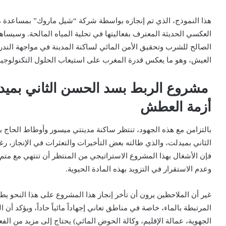
هذا النموذج، الذي تم إنجازه بواسطة شركة “شيل ماروك” بمساعدة م
العكسي الحديثة المعترف بفعاليتها في تحلية المياه المالحة. وسيساهم
الصالح للشرب وتحقيق الأمن المائي لساكنة المدينة في مواجهة الندر
العيش، وهو ما يعكس قدرة المغرب على استيعاب الحلول التكنولوجية ا
مشروع الربط بسد الحسن الثاني بميدلت
أزمة العطش
بالتزامن مع هذه الجهود، تنتظر ساكنة مدينتي ميسور وأوطاط الحاج 
الثاني بميدلت
، والذي طالته بعض التأخيرات والتعثرات في الإنجاز، رغم
فإن الأشغال بهذا المشروع الاستراتيجي من المنتظر أن تنتهي
مع متم 
وعدم الاستقرار في التزويد بهذه المادة الحيوية.
غير أن الملاحظين يرون أن تأخر إنجاز هذا المشروع على هذا النحو يط
المرتبطة بالماء، خاصة في مناطق تعاني إجهاداً مائياً حاداً، ويؤكد أ
الجهوية، عمالة الإقليم، وكالة الحوض المائي) يحتاج إلى مزيد من الفعا