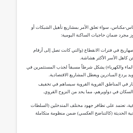
س-مكناس، سواء تعلق الأمر بمشاريع تأهيل الشبكات أو
وز مجرد ضمان حاجيات الساكنة اليومية:
لصهاريج في فترات الانقطاع (والتي كانت تصل إلى أرقام
ن كاهل الأسر الأكثر هشاشة.
لماء والكهرباء) يشكل شرطاً مسبقاً لجذب المستثمرين في
يد يردع المبادرين ويعطل المشاريع الاقتصادية.
تثمار في المناطق القروية القروية سيساهم في تخفيف
سكان في دواويرهم، مما يحد من النزوح القروي.
اقية، تعتمد على تظافر جهود مختلف المتدخلين (السلطات
لوجية الحديثة (كالتناضح العكسي) ضمن منظومة متكاملة