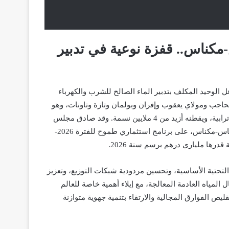
مكناس.. قفزة نوعية في تدبير
 الجهوية متعددة الخدمات فاس-مكناس (SRM-FM) الفاعل الوحيد المكلف بتدبير الماء الصالح للشرب والكهرباء
اجب ومولاي يعقوب وإفران وبولمان وتازة وتاونات، وهو
. وقد صادق مجلس
إدارة الشركة، المنعقد يوم الاثنين 29 دجنبر 2025، برئاسة والي جهة فاس-مكناس، على برنامج استثماري طموح للفترة 2026-
ة قدرها
ملياري درهم
برسم سنة 2026
.
تحتية الأساسية، وتحسين مردودية شبكات التوزيع، وتعزيز
المياه العادمة المعالجة، مع إيلاء أهمية خاصة للعالم
ليص الفوارق المجالية والارتقاء بتنمية جهوية متوازنة