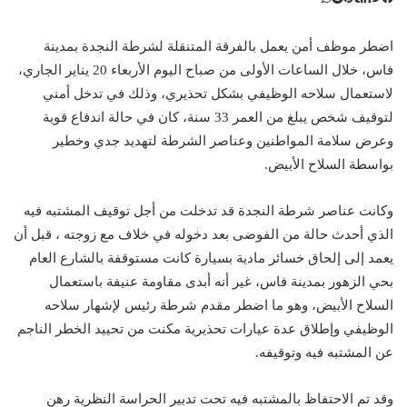
ت
ل
ب
ف
و
ي
ي
ي
ا
و
T
R
ي
ن
ن
ت
e
u
س
اضطر موظف أمن يعمل بالفرقة المتنقلة لشرطة النجدة بمدينة
ب
ت
ت
ك
d
m
س
فاس، خلال الساعات الأولى من صباح اليوم الأربعاء 20 يناير الجاري،
ي
ا
و
ر
د
b
d
لاستعمال سلاحه الوظيفي بشكل تحذيري، وذلك في تدخل أمني
إ
l
i
ر
ك
ب
r
ي
t
ن
لتوقيف شخص يبلغ من العمر 33 سنة، كان في حالة اندفاع قوية
س
وعرض سلامة المواطنين وعناصر الشرطة لتهديد جدي وخطير
ت
بواسطة السلاح الأبيض.
وكانت عناصر شرطة النجدة قد تدخلت من أجل توقيف المشتبه فيه
الذي أحدث حالة من الفوضى بعد دخوله في خلاف مع زوجته ، قبل أن
يعمد إلى إلحاق خسائر مادية بسيارة كانت مستوقفة بالشارع العام
بحي الزهور بمدينة فاس، غير أنه أبدى مقاومة عنيفة باستعمال
السلاح الأبيض، وهو ما اضطر مقدم شرطة رئيس لإشهار سلاحه
الوظيفي وإطلاق عدة عيارات تحذيرية مكنت من تحييد الخطر الناجم
عن المشتبه فيه وتوقيفه.
وقد تم الاحتفاظ بالمشتبه فيه تحت تدبير الحراسة النظرية رهن