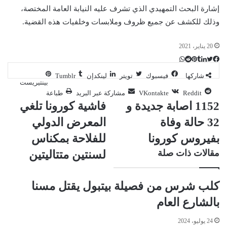
إشارة البحث التمهيدي الذي تشرف عليه النيابة العامة المختصة،
وذلك للكشف عن جميع ظروف وملابسات وخلفيات هذه القضية.
20 يناير، 2021
ت
ل
ب
ف
و
ي
ي
ي
ا
و
T
R
شاركها
فيسبوك
تويتر
لينكدإن
ي
ن
ن
ت
e
u
س
بينتيريست
ب
ت
ت
ك
d
m
س
مشاركة عبر البريد
طباعة
ي
ا
و
ر
د
b
d
1152 اصابة جديدة و
فاشية كورونا تلغي
إ
l
i
ر
ك
ب
32 حالة وفاة
المعرض الدولي
r
ي
t
ن
س
بفيروس كورونا
للفلاحة بمكناس
ت
مقالات ذات صلة
لسنتين متتاليتين
كلب شرس من فصيلة بيتبول يقتل مسنا
بالشارع العام
24 يوليو، 2024