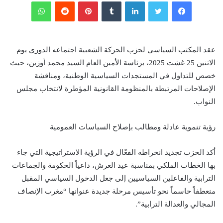
فيسبوك
تويتر
لينكدإن
‏Tumblr
بينتيريست
‏Reddit
واتساب
عقد المكتب السياسي لحزب الحركة الشعبية اجتماعه الدوري يوم
الاثنين 25 غشت 2025، برئاسة الأمين العام السيد محمد أوزين، حيث
خصص للتداول في المستجدات السياسية الوطنية، ومناقشة
الإصلاحات المرتبطة بالمنظومة القانونية المؤطرة لانتخاب مجلس
النواب.
رؤية تنموية عادلة ومطالب بإصلاح السياسات العمومية
أكد الحزب تجديد انخراطه الفعّال في الرؤية الاستراتيجية التي جاء
بها الخطاب الملكي بمناسبة عيد العرش، داعياً الحكومة والجماعات
الترابية والفاعلين السياسيين إلى جعل الدخول السياسي المقبل
منعطفاً حاسماً نحو تأسيس مرحلة جديدة عنوانها “مغرب الإنصاف
المجالي والعدالة الترابية”.