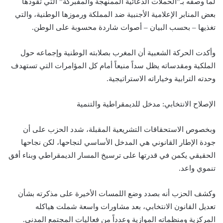
لما وصفه بـ”الحملات الدعائية الممنهجة والمفبركة” التي تقودها
بعض المنابر الإعلامية الأجنبية ضد المملكة ورموزها الوطنية، والتي
تغذيها – بحسب البيان – أصوات شاردة محسوبة على الوطن.
وأكدت الحركة الشعبية أن المغرب بصلابته الوطنية وإجماعه حول
الملكية ومقدساته يظل سداً منيعاً أمام كل المؤامرات التي تستهدف
وحدته الترابية وخياراته الاستراتيجية.
الإصلاح الانتخابي: مدخل للديمقراطية والتنمية
وبخصوص الاستحقاقات التشريعية المقبلة، شدد الحزب على أن
جودة الإطار القانوني هي المدخل الأساسي لنجاحها، لكن نجاحها
الحقيقي يكمن في قدرتها على ترسيخ المسار الديمقراطي وبناء أفق
تنموي واعد.
وكشف الحزب أنه بصدد وضع اللمسات الأخيرة على مذكرته بشأن
تعديل القانون الانتخابي، بعد مشاورات واسعة شملت هياكله
المركزية ومنظماته الموازية وعدداً من فعاليات المجتمع المدني.