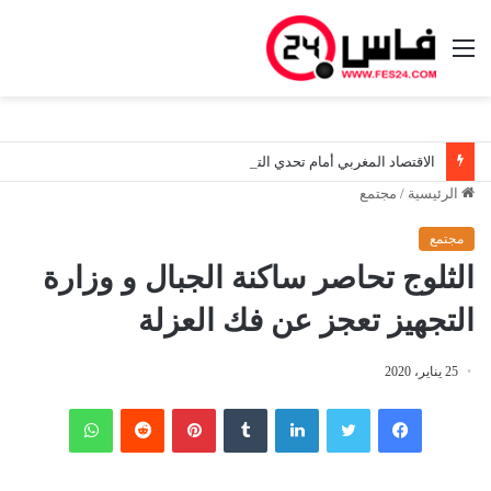
القائمة
الاقتصاد المغربي أمام تحدي التشغيل.. النمو وحده لم يعد كافياً لاستعادة ثقة الشباب
الرئيسية
/
مجتمع
مجتمع
الثلوج تحاصر ساكنة الجبال و وزارة
التجهيز تعجز عن فك العزلة
25 يناير، 2020
فيسبوك
تويتر
لينكدإن
‏Tumblr
بينتيريست
‏Reddit
واتساب