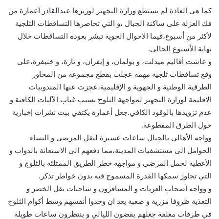
كما هي العادة لم تستطع وزارة التجهيز لوزيرها عبدالقادر أعمارة من
فك العزلة على ساكنة الجبال ،و التي تحاصرها التساقطات الثلجية
لأكثر من أسبوع،فيما الأحوال الجوية تبشر بعودة التساقطات خلال
نهاية الأسبوع الحالي.
و عاشت أقاليم ميدلت، و بولمان، و إيفران، و تازة، و خنيفرة،على
وقع تساقطات ثلجية مهمة عجلت بقطع مجموعة من المحاور
الطرقية الوطنية و الجهوية و الإقليمية،عجزت عنها المندوبيات
الاقليمة لوزارة التجهيز لمواجهة الثلوج بسبب غياب الآليات الكافية و
عدم تزويدها بالوقود الكافي.جعل أعمارة يكتفي ببث نشرات إخبارية
حول الطرق المقطوعة.
وواجه الأهالي بالجبال ساعات عسيرة لنقل المرضى و النساء
الحوامل الى مستشفيات المدينة،مما دفعهم الى الاستعانة بالدواب و
الأغطية لحمل المرضى و مواجهة خطر الطريق الممتلئة بالثلوج و
التي تجاوز سمكها القدرة المسموح فيه بدون خواطر تذكر.
و وواجه أصحاب العربات و المسافرون و شاحنات نقل الخضر و
التغذية ظروفا مزرية و صعبة بعد ان وجدوا أنفسهم وسط أكوام الثلوج
في طرقات مغلقة جعلهم يقضون الليالي و ينتظرون ساعات طويلة