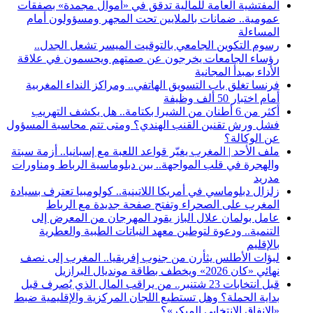
المفتشية العامة للمالية تدقق في «أموال مجمدة» بصفقات
عمومية.. ضمانات بالملايين تحت المجهر ومسؤولون أمام
المساءلة
رسوم التكوين الجامعي بالتوقيت الميسر تشعل الجدل..
رؤساء الجامعات يخرجون عن صمتهم ويحسمون في علاقة
الأداء بمبدأ المجانية
فرنسا تغلق باب التسويق الهاتفي.. ومراكز النداء المغربية
أمام اختبار 50 ألف وظيفة
أكثر من 6 أطنان من الشيرا بكتامة.. هل يكشف التهريب
فشل ورش تقنين القنب الهندي؟ ومتى تتم محاسبة المسؤول
عن الوكالة؟
ملف الأحد | المغرب يغيّر قواعد اللعبة مع إسبانيا.. أزمة سبتة
والهجرة في قلب المواجهة.. بين دبلوماسية الرباط ومناورات
مدريد
زلزال دبلوماسي في أمريكا اللاتينية.. كولومبيا تعترف بسيادة
المغرب على الصحراء وتفتح صفحة جديدة مع الرباط
عامل بولمان علال الباز يقود المهرجان من المعرض إلى
التنمية.. ودعوة لتوطين معهد النباتات الطبية والعطرية
بالإقليم
لبؤات الأطلس يثأرن من جنوب إفريقيا.. المغرب إلى نصف
نهائي «كان 2026» ويخطف بطاقة مونديال البرازيل
قبل انتخابات 23 شتنبر.. من يراقب المال الذي يُصرف قبل
بداية الحملة؟ وهل تستطيع اللجان المركزية والإقليمية ضبط
«الإنفاق الانتخابي المبكر»؟