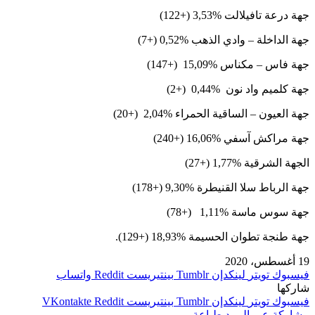
جهة درعة تافيلالت %3,53 (+122)
جهة الداخلة – وادي الذهب %0,52 (+7)
جهة فاس – مكناس %15,09 (+147)
جهة كلميم واد نون %0,44 (+2)
جهة العيون – الساقية الحمراء %2,04 (+20)
جهة مراكش آسفي %16,06 (+240)
الجهة الشرقية %1,77 (+27)
جهة الرباط سلا القنيطرة %9,30 (+178)
جهة سوس ماسة %1,11 (+78)
جهة طنجة تطوان الحسيمة %18,93 (+129).
19 أغسطس، 2020
فيسبوك
تويتر
لينكدإن
بينتيريست
واتساب
شاركها
فيسبوك
تويتر
لينكدإن
بينتيريست
مشاركة عبر البريد
طباعة