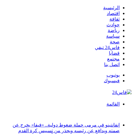
الرئيسية
اقتصاد
ثقافة
حوادث
رياضة
سياسة
صحة
فاس24 تيفي
قضايا
مجتمع
اتصل بنا
يوتيوب
فيسبوك
القائمة
أخبار عاجلة
إنفانتينو في مرمى حملة ضغوط دولية.. «فيفا» يخرج عن
صمته ويدافع عن رئيسه ويحذر من تسييس كرة القدم