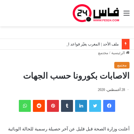
القائمة
ملف الأحد | المغرب يغيّر قواعد اللعبة مع إسبانيا.. أزمة سبتة والهجرة في قلب المواجهة.. بين دبلوماسية الرباط ومناورات مدريد
الرئيسية
/
مجتمع
مجتمع
الاصابات بكورونا حسب الجهات
28 أغسطس، 2020
فيسبوك
تويتر
لينكدإن
‏Tumblr
بينتيريست
‏Reddit
واتساب
أعلنت وزارة الصحة قبل قليل عن آخر حصيلة رسمية للحالة الوبائية