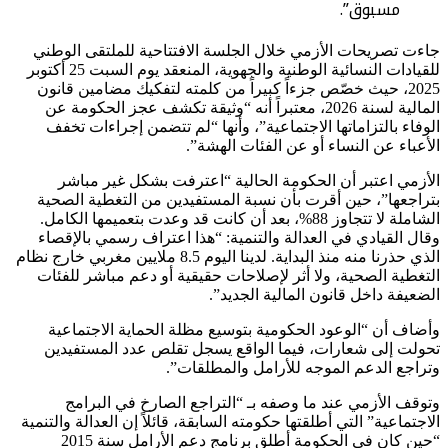
مسبوق”.
جاءت تصريحات الأزمي خلال الجلسة الافتتاحية للملتقى الوطني
للقيادات النسائية الوطنية والجهوية، المنعقد يوم السبت 25 أكتوبر
2025، حيث خصّص جزءاً كبيراً من كلمته لتفكيك مضامين قانون
المالية لسنة 2026، معتبراً أنه “وثيقة تكشف عجز الحكومة عن
الوفاء بالتزاماتها الاجتماعية”، وأنها “لم تتضمن إجراءات تخفف
الأعباء عن النساء أو عن الفئات الهشة”.
الأزمي اعتبر أن الحكومة الحالية “اعترفت بشكل غير مباشر
بتراجعها”، حين أقرت بأن نسبة المستفيدين من التغطية الصحية
الشاملة لا تتجاوز 88%، بعد أن كانت قد وعدت بتعميمها الكامل.
وقال القيادي في العدالة والتنمية: “هذا اعتراف رسمي بالإقصاء
الذي حذرنا منه منذ البداية. لدينا اليوم 8.5 ملايين مغربي خارج نظام
التغطية الصحية، ولا أثر لإصلاحات حقيقية أو دعم مباشر للفئات
الضعيفة داخل قانون المالية الجديد”.
وأضاف أن “الوعود الحكومية بتوسيع مظلة الحماية الاجتماعية
تحولت إلى شعارات، فيما الواقع يسجل تقلص عدد المستفيدين
وتراجع الدعم الموجه للأرامل والمطلقات”.
وتوقف الأزمي عند ما وصفه بـ “التراجع الصارخ في البرامج
الاجتماعية” التي أطلقتها حكومته السابقة، قائلاً إن العدالة والتنمية
“حين كان في الحكومة أطلق برنامج دعم الأرامل سنة 2015