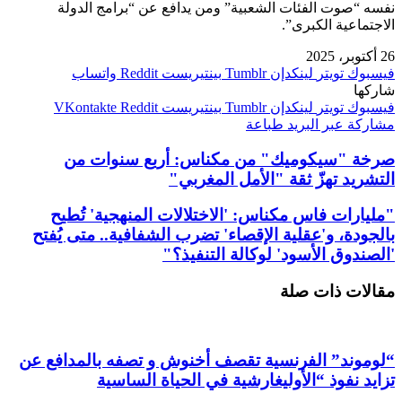
نفسه “صوت الفئات الشعبية” ومن يدافع عن “برامج الدولة
الاجتماعية الكبرى”.
26 أكتوبر، 2025
فيسبوك
تويتر
لينكدإن
بينتيريست
واتساب
شاركها
فيسبوك
تويتر
لينكدإن
بينتيريست
مشاركة عبر البريد
طباعة
صرخة "سيكوميك" من مكناس: أربع سنوات من
التشريد تهزّ ثقة "الأمل المغربي"
"مليارات فاس مكناس: 'الاختلالات المنهجية' تُطيح
بالجودة، و'عقلية الإقصاء' تضرب الشفافية.. متى يُفتح
'الصندوق الأسود' لوكالة التنفيذ؟"
مقالات ذات صلة
“لوموند” الفرنسية تقصف أخنوش و تصفه بالمدافع عن
تزايد نفوذ “الأوليغارشية في الحياة الساسية