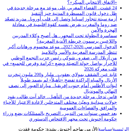
«الإنفاق الانتخابي المبكر»؟
24 غشت.. القضاء المغربي على موعد مع مرحلة جديدة في
ظل دخول قانون المسطرة المدنية حيز التنفيذ
أزمة سبتة تتجاوز إسبانيا وتصل إلى قلب أوروبا.. مدريد تصعّد
ضد روما والمغرب يفرض نفسه كقوة إقليمية في معادلة
الهجرة والأمن
سماسرة البطولة تحت المجهر.. هل أصبح وكلاء المدربين
واللاعبين يرسمون خريطة الأندية المغربية؟
الدخول المدرسي 2026-2027.. موعد محسوم ورهانات أكبر
تنتظر المدرسة المغربية والأسر والتلاميذ
من أزيلال إلى صفرو.. شوكي رئيس حزب التجمع الوطني
للأحرار يواصل جولة التعبئة ويضع «كرامة وفرص للجميع» في
قلب معركة 2026
غابة عين الشقف بمولاي يعقوب.. مليار و200 مليون تبخرت
الأزبال والمياه الراكدة تفضح «تأهيلاً» لم يصمد طويلاً
لبؤات الأطلس أمام جنوب إفريقيا.. مباراة العبور إلى نصف
النهائي والمونديال
فاس تدخل مرحلة جديدة من التأهيل.. خالد آيت طالب يقود
جولات ميدانية ويعبّئ مختلف المتدخلين لإعادة الاعتبار للأحياء
والمرافق والفضاءات العمومية
بعد خمس سنوات من التدبير.. التصريح بالممتلكات يضع وزراء
حكومة أخنوش تحت مجهر الافتحاص الدستوري
الرئيسية
/
سياسة
/
الأزمي يهاجم أخنوش بشدة: حكومة فقدت