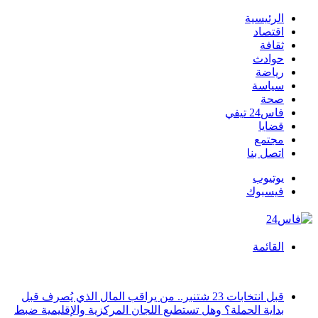
الرئيسية
اقتصاد
ثقافة
حوادث
رياضة
سياسة
صحة
فاس24 تيفي
قضايا
مجتمع
اتصل بنا
يوتيوب
فيسبوك
القائمة
أخبار عاجلة
قبل انتخابات 23 شتنبر.. من يراقب المال الذي يُصرف قبل
بداية الحملة؟ وهل تستطيع اللجان المركزية والإقليمية ضبط