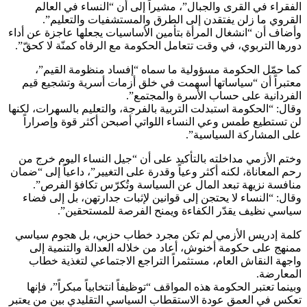
الفقراء في القرى والجبال”، مشيراً إلى أن “النساء في العالم
القروي ما زلن يفتقدن إلى الطرق والمستشفيات والتعليم”.
وأضاف أن “انشغال المرأة بتأمين الأساسيات يجعلها عاجزة عن أداء
دورها التربوي، في وقت تتعامل الحكومة مع الرفاه كمنّة لا كحقّ”.
كما حمّل الحكومة مسؤولية ما سماه “إفساد منظومة القيم”،
معتبراً أن “سياساتها أسهمت في خلق أزمات أسرية وتشجيع قيم
الفردانية على حساب الأسرة والمجتمع”.
وقال: “الحكومة استبدلت التربية بالفرجة، والتعليم بالسهرات، لكنها
لن تستطيع طمس وعي النساء اللواتي أصبحن أكثر قوة وإصراراً
على المشاركة السياسية”.
وختم الأزمي مداخلته بالتأكيد على أن “جيل النساء اليوم خرج من
رحم المعاناة، لكنه أكثر وعياً وقدرة على التغيير”، داعياً إلى “ضمان
منافسة نزيهة تبعد المال عن السياسة وتُكرّس تكافؤ الفرص”.
وقال: “النساء لا يحتجن إلى قوانين لإثبات جدارتهن، بل إلى فضاء
سياسي نظيف يقدّر الكفاءة ويمنح الفرصة للمستحقين”.
كلمة إدريس الأزمي لم تكن مجرد خطاب حزبي، بل هجوم سياسي
ممنهج على حكومة أخنوش، أعاد من خلاله العدالة والتنمية إلى
واجهة النقاش العام، مستثمراً التراجع الاجتماعي لتغذية خطاب
المعارضة.
وبينما تعتبر الحكومة هذه المواقف “توظيفاً انتخابياً مبكراً”، فإنها
تعكس في العمق عودة الاستقطاب السياسي التقليدي بين من يعتبر