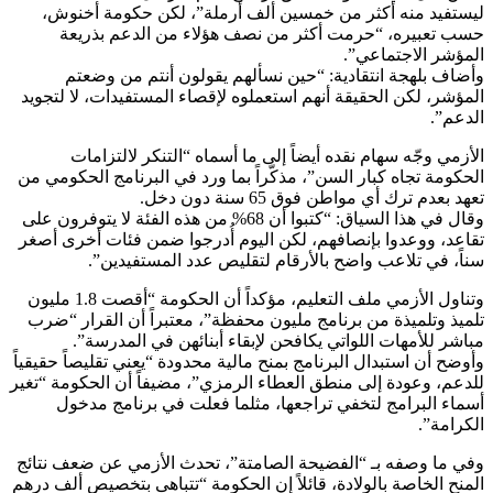
ليستفيد منه أكثر من خمسين ألف أرملة”، لكن حكومة أخنوش،
حسب تعبيره، “حرمت أكثر من نصف هؤلاء من الدعم بذريعة
المؤشر الاجتماعي”.
وأضاف بلهجة انتقادية: “حين نسألهم يقولون أنتم من وضعتم
المؤشر، لكن الحقيقة أنهم استعملوه لإقصاء المستفيدات، لا لتجويد
الدعم”.
الأزمي وجّه سهام نقده أيضاً إلى ما أسماه “التنكر لالتزامات
الحكومة تجاه كبار السن”، مذكّراً بما ورد في البرنامج الحكومي من
تعهد بعدم ترك أي مواطن فوق 65 سنة دون دخل.
وقال في هذا السياق: “كتبوا أن 68% من هذه الفئة لا يتوفرون على
تقاعد، ووعدوا بإنصافهم، لكن اليوم أُدرجوا ضمن فئات أخرى أصغر
سناً، في تلاعب واضح بالأرقام لتقليص عدد المستفيدين”.
وتناول الأزمي ملف التعليم، مؤكداً أن الحكومة “أقصت 1.8 مليون
تلميذ وتلميذة من برنامج مليون محفظة”، معتبراً أن القرار “ضرب
مباشر للأمهات اللواتي يكافحن لإبقاء أبنائهن في المدرسة”.
وأوضح أن استبدال البرنامج بمنح مالية محدودة “يعني تقليصاً حقيقياً
للدعم، وعودة إلى منطق العطاء الرمزي”، مضيفاً أن الحكومة “تغير
أسماء البرامج لتخفي تراجعها، مثلما فعلت في برنامج مدخول
الكرامة”.
وفي ما وصفه بـ “الفضيحة الصامتة”، تحدث الأزمي عن ضعف نتائج
المنح الخاصة بالولادة، قائلاً إن الحكومة “تتباهى بتخصيص ألف درهم