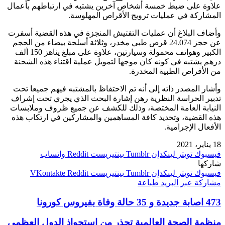
علاوة على ضبط خمسة أشخاص آخرين يشتبه في ارتباطهم بأعمال
المشاركة في عمليات ترويج الأقراص المهلوسة.
وأضاف البلاغ أن عمليات التفتيش المنجزة في هذه القضية أسفرت
عن حجز 24.074 قرص طبي مخدر، وثلاثة أسلحة بيضاء من الحجم
الكبير وهواتف محمولة وسيارتين، علاوة على مبلغ يناهز 150 ألف
درهم يشتبه في كونه كان موجها لتمويل عملية اقتناء هذه الشحنة
من الأقراص الطبية المخدرة.
وأشار المصدر ذاته إلى أنه تم الاحتفاظ بالمشتبه فيهم جميعا تحت
تدبير الحراسة النظرية رهن إشارة البحث الذي يجري تحت إشراف
النيابة العامة المختصة، وذلك للكشف عن جميع ظروف وملابسات
هذه القضية، وتحديد كافة المساهمين والمشاركين في ارتكاب هذه
الأفعال الإجرامية.
18 يناير، 2021
فيسبوك
تويتر
لينكدإن
بينتيريست
واتساب
شاركها
فيسبوك
تويتر
لينكدإن
بينتيريست
مشاركة عبر البريد
طباعة
473 اصابة جديدة و 35 حالة وفاة بفيروس كورونا
منظمة الصحة العالمية تحذر من استحواذ الدول العظمى