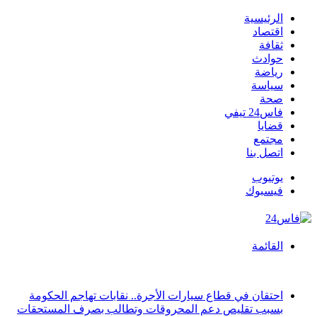
الرئيسية
اقتصاد
ثقافة
حوادث
رياضة
سياسة
صحة
فاس24 تيفي
قضايا
مجتمع
اتصل بنا
يوتيوب
فيسبوك
القائمة
أخبار عاجلة
احتقان في قطاع سيارات الأجرة.. نقابات تهاجم الحكومة
بسبب تقليص دعم المحروقات وتطالب بصرف المستحقات