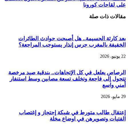
على لقاحات كورونا
مقالات ذات صلة
بعد كارثة الحسيمة.. هل أصبحت حوادث الطائرات
الخفيفة بالمغرب جرس إنذار يستوجب المراجعة؟
22 يونيو، 2026
الرصاص يعلعل في كل الإتجاهات.. بندقية صيد مرخصة
تتحول إلى فاجعة وتخلف تسعة مصابين وسط استنفار
أمني واسع
29 مايو، 2026
إعتقال طالب متورط في شبكة إحتجاز و إغتصاب
الفتيات وتصويرهن في اوضاع مخلة