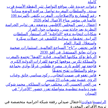
كاملة
دعوات جديدة على مواقع التواصل تثير اليقظة الأمنية قرب
سبتة.. والسلطات المغربية تواصل مراقبة الوضع ميدانياً
رغم المشاريع والإصلاحات.. المغرب يكتفي بالمرتبة 106
عالمياً في مؤشر مناخ الأعمال لعام 2026
إعتقال رئيس المجلس الإقليمي ووضعه رهن تدابير الحراسة
النظرية بعد حادثة سير.. وشبهات حول الفرار
شكايات انتخابية تدفع “الداخلية” إلى استنفار السلطات
الترابية.. تحقيقات ميدانية للكشف عن حملات مبكرة
واستغلال للمال العام
فاس تحتفي بـ”تاج” السياحة العالمية.. استثمارات ضخمة
وتراث يعانق المستقبل في أفق 2030
الرباط تؤكد مكانتها العالمية.. قيادة “الفيفا” تجتمع بالمغرب
والمملكة تكرس موقعها كوجهة للقرارات الدولية الكبرى
فاجعة تهز إقليم تازة.. مصرع طفلتين غرقًا بوادي بجماعة
بوحلو والسلطات تفتح تحقيقًا
فاس تغفو في صمت انتخابي.. ركود سياسي خانق وغياب
الرؤى عشية تشريعيات 23 شتنبر
من الحي الحسني إلى مختلف جهات المملكة.. محمد شوكي
يقود دينامية تنظيمية متواصلة تعزز حضور “الأحرار” في
الميدان
الرئيسية
/
حوادث
/
اعتقال صيدلي رفقة شبكة اجرامية متخصصة في
ترويج الأقراص المخدرة