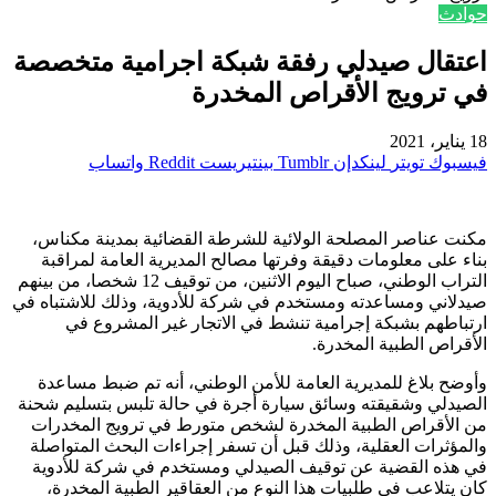
حوادث
اعتقال صيدلي رفقة شبكة اجرامية متخصصة
في ترويج الأقراص المخدرة
18 يناير، 2021
فيسبوك
تويتر
لينكدإن
بينتيريست
واتساب
مكنت عناصر المصلحة الولائية للشرطة القضائية بمدينة مكناس،
بناء على معلومات دقيقة وفرتها مصالح المديرية العامة لمراقبة
التراب الوطني، صباح اليوم الاثنين، من توقيف 12 شخصا، من بينهم
صيدلاني ومساعدته ومستخدم في شركة للأدوية، وذلك للاشتباه في
ارتباطهم بشبكة إجرامية تنشط في الاتجار غير المشروع في
الأقراص الطبية المخدرة.
وأوضح بلاغ للمديرية العامة للأمن الوطني، أنه تم ضبط مساعدة
الصيدلي وشقيقته وسائق سيارة أجرة في حالة تلبس بتسليم شحنة
من الأقراص الطبية المخدرة لشخص متورط في ترويج المخدرات
والمؤثرات العقلية، وذلك قبل أن تسفر إجراءات البحث المتواصلة
في هذه القضية عن توقيف الصيدلي ومستخدم في شركة للأدوية
كان يتلاعب في طلبيات هذا النوع من العقاقير الطبية المخدرة،