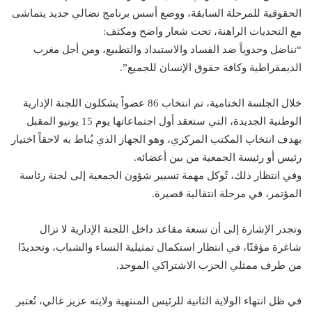
الحقوقية للمرحلة السابقة، ووضع أسس برنامج نضالي جديد يتماشى
مع التحديات الراهنة، تحت شعار واضح ومكثف:
“نناضل وحدوياً ضد الفساد والاستبداد والتطبيع، ومن أجل مغرب
الديمقراطية وكافة حقوق الإنسان للجميع”.
خلال الجلسة الختامية، تم انتخاب 86 عضواً يشكلون اللجنة الإدارية
الوطنية الجديدة، التي ستعقد أول اجتماعاتها يوم 15 يونيو المقبل
بهدف انتخاب المكتب المركزي، وهو الجهاز الذي يُناط به لاحقاً اختيار
رئيس أو رئيسة الجمعية من بين أعضائه.
وفي انتظار ذلك، تُوكل مهمة تسيير شؤون الجمعية إلى لجنة رئاسة
المؤتمر، في مرحلة انتقالية قصيرة.
وتجدر الإشارة إلى أن تسعة مقاعد داخل اللجنة الإدارية لا تزال
شاغرة مؤقتًا، في انتظار استكمال تمثيلية النساء والشباب، وتحديدًا
من طرف ممثلي الحزب الاشتراكي الموحد.
في ظل انتهاء الولاية الثانية للرئيس المنتهية ولايته عزيز غالي، تُعتبر