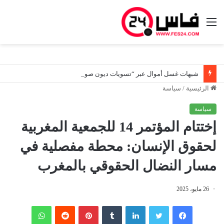
القائمة
شبهات غسل أموال عبر “تسويات ديون صورية”.. هيئة المعلومات المالية توسع تحرياتها لتعقب المستفيدين الحقيقيين من أصول مشبوهة
الرئيسية
/
سياسة
سياسة
إختتام المؤتمر 14 للجمعية المغربية
لحقوق الإنسان: محطة مفصلية في
مسار النضال الحقوقي بالمغرب
26 مايو، 2025
فيسبوك
تويتر
لينكدإن
‏Tumblr
بينتيريست
‏Reddit
واتساب