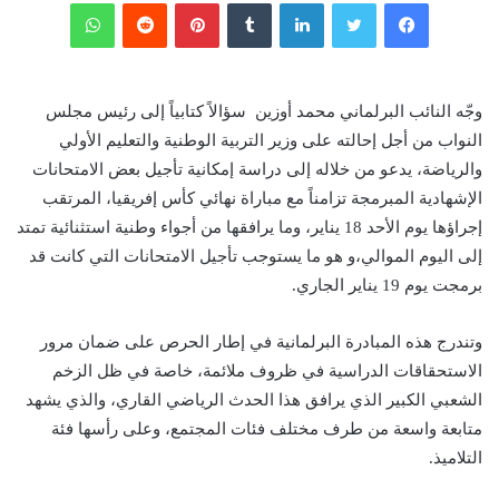
فيسبوك
تويتر
لينكدإن
‏Tumblr
بينتيريست
‏Reddit
واتساب
وجّه النائب البرلماني محمد أوزين سؤالاً كتابياً إلى رئيس مجلس
النواب من أجل إحالته على وزير التربية الوطنية والتعليم الأولي
والرياضة، يدعو من خلاله إلى دراسة إمكانية تأجيل بعض الامتحانات
الإشهادية المبرمجة تزامناً مع مباراة نهائي كأس إفريقيا، المرتقب
إجراؤها يوم الأحد 18 يناير، وما يرافقها من أجواء وطنية استثنائية تمتد
إلى اليوم الموالي،و هو ما يستوجب تأجيل الامتحانات التي كانت قد
برمجت يوم 19 يناير الجاري.
وتندرج هذه المبادرة البرلمانية في إطار الحرص على ضمان مرور
الاستحقاقات الدراسية في ظروف ملائمة، خاصة في ظل الزخم
الشعبي الكبير الذي يرافق هذا الحدث الرياضي القاري، والذي يشهد
متابعة واسعة من طرف مختلف فئات المجتمع، وعلى رأسها فئة
التلاميذ.