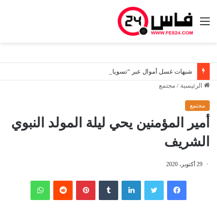
القائمة
شبهات غسل أموال عبر “تسويات ديون صورية”.. هيئة المعلومات المالية توسع تحرياتها لتعقب المستفيدين الحقيقيين من أصول مشبوهة
الرئيسية
/
مجتمع
مجتمع
أمير المؤمنين يحي ليلة المولد النبوي
الشريف
29 أكتوبر، 2020
فيسبوك
تويتر
لينكدإن
‏Tumblr
بينتيريست
‏Reddit
واتساب