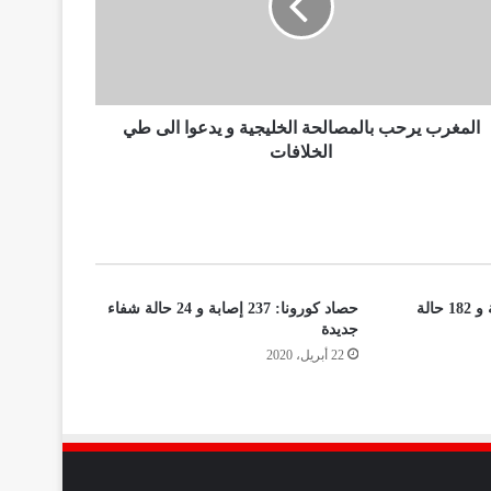
المغرب يرحب بالمصالحة الخليجية و يدعوا الى طي
الخلافات
مستجدات كورونا:78 إصابة و 182 حالة
حصاد كورونا: 237 إصابة و 24 حالة شفاء
جديدة
22 أبريل، 2020