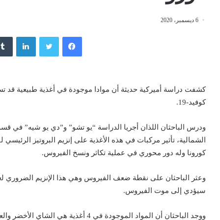
6 ديسمبر، 2020
فيسبوك
تويتر
لينكدإن
كشفت دراسة أميركية حديثة أن موادا موجودة في أغذية طبيعية قد
كوفيد-19.
ودرس الباحثان اللذان أجريا الدراسة “يو تشو” و”دي يو شيه” في قسم ب
الشمالية، تأثير مركبات في هذه الأغذية على إنزيم البروتيز الرئيسي
كورونا وله دور محوري في عملية تكاثر ونسخ الفيروس.
وعثر الباحثان على نقطة ضعف الفيروس وهي هذا الإنزيم الضروري لعمل
سيؤدي إلى موت الفيروس.
ووجد الباحثان أن المواد الموجودة في 4 أغ