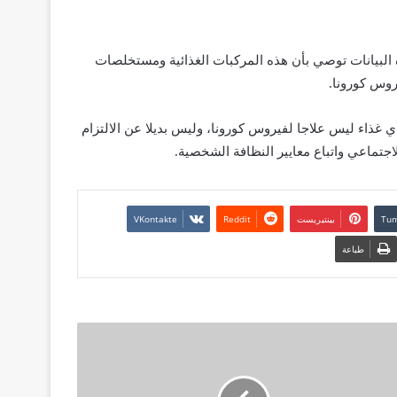
 نظرا لعدم وجود دواء فعال لعلاج كوفيد-19، فإن هذه البيانات توصي بأن هذه المركبات الغذائية ومستخلصات
روس كورونا.
 غذاء ليس علاجا لفيروس كورونا، وليس بديلا عن الالتزام
اجتماعي واتباع معايير النظافة الشخصية.
بينتيريست
طباعة