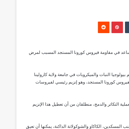
‏Tumblr
بينتيريست
‏Reddit
 تساعد في مقاومة فيروس كورونا المستجد المسبب لمرض
يولوجيا النبات والميكروبات في جامعة ولاية كارولينا
 لفيروس كورونا المستجد، وهو إنزيم رئيسي لفيروسات
ية التكاثر والدمج، منطلقان من أن تعطيل هذا الإنزيم
ذية هي الشاي الأخضر والعنب المسكدين، الكاكاو والشوكولاتة الداكنة، يمكنها أن تعيق