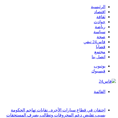
الرئيسية
اقتصاد
ثقافة
حوادث
رياضة
سياسة
صحة
فاس24 تيفي
قضايا
مجتمع
اتصل بنا
يوتيوب
فيسبوك
القائمة
أخبار عاجلة
احتقان في قطاع سيارات الأجرة.. نقابات تهاجم الحكومة
بسبب تقليص دعم المحروقات وتطالب بصرف المستحقات