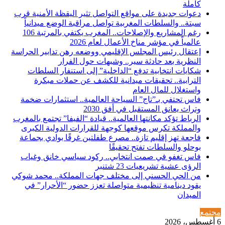
كاملة
دعوات جديدة على مواقع التواصل تثير اليقظة الأمنية قرب
سبتة.. والسلطات المغربية تواصل مراقبة الوضع ميدانياً
رغم المشاريع والإصلاحات.. المغرب يكتفي بالمرتبة 106
عالمياً في مؤشر مناخ الأعمال لعام 2026
إعتقال رئيس المجلس الإقليمي ووضعه رهن تدابير الحراسة
النظرية بعد حادثة سير.. وشبهات حول الفرار
شكايات انتخابية تدفع “الداخلية” إلى استنفار السلطات
الترابية.. تحقيقات ميدانية للكشف عن حملات مبكرة
واستغلال للمال العام
فاس تحتفي بـ”تاج” السياحة العالمية.. استثمارات ضخمة
وتراث يعانق المستقبل في أفق 2030
الرباط تؤكد مكانتها العالمية.. قيادة “الفيفا” تجتمع بالمغرب
والمملكة تكرس موقعها كوجهة للقرارات الدولية الكبرى
فاجعة تهز إقليم تازة.. مصرع طفلتين غرقًا بوادي بجماعة
بوحلو والسلطات تفتح تحقيقًا
فاس تغفو في صمت انتخابي.. ركود سياسي خانق وغياب
الرؤى عشية تشريعيات 23 شتنبر
من الحي الحسني إلى مختلف جهات المملكة.. محمد شوكي
يقود دينامية تنظيمية متواصلة تعزز حضور “الأحرار” في
الميدان
مجتمع
6 أغسطس، 2026