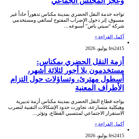
وعجز المجلس الجماعي
تواجه خدمة النقل الحضري بمدينة مكناس تدهوراً حاداً غير
مسبوق، إثر دخول الإضراب المفتوح لسائقي ومستخدمي
شركة “سيتي باص” أسبوعه…
أكمل القراءة »
15 يوليو، 2026
fes24
أزمة النقل الحضري بمكناس:
مستخدمون بلا أجور لثلاثة أشهر،
أسطول مهترئ، وتساؤلات حول التزام
الأطراف المعنية
يواجه قطاع النقل الحضري بمدينة مكناس أزمة تدبيرية
وهيكلية متسارعة، تجاوزت حدود الإشكالات التقنية لتضرب
الاستقرار الاجتماعي لمنتسبي القطاع، وتؤثر…
أكمل القراءة »
15 يوليو، 2026
fes24