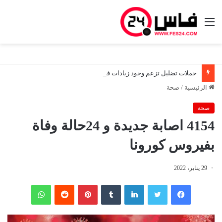
القائمة
حملات تضليل تزعم وجود زيادات في الفواتير.. والشركة الجهوية متعددة الخدمات فاس–مكناس تضع الساكنة في الصورة وتكشف الحقيقة كاملة
الرئيسية
/
صحة
صحة
4154 اصابة جديدة و 24حالة وفاة
بفيروس كورونا
29 يناير، 2022
فيسبوك
تويتر
لينكدإن
‏Tumblr
بينتيريست
‏Reddit
واتساب