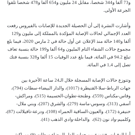
و73 ألفا و344 شخصا، مقابل 24 مليون و654 ألفا و478 شخصا تلقوا
الجرعة الأولى.
وأشارت النشرة إلى أن الحصيلة الجديدة للإصابات بالفيروس رفعت
العدد الإجمالي لحالات الإصابة المؤكدة بالمملكة إلى مليون و129
ألفا و140 حالة منذ الإعلان عن أول حالة في 2 مارس 2020، فيما بلغ
مجموع حالات الشفاء التام المليون و64 ألفا و199 حالة بنسبة تعاف
تبلغ 94.2 في المائة، فيما بلغ عدد الوفيات 15 ألفا و328 بنسبة فتك
تصل إلى 1,4 في المائة.
وتتوزع حالات الإصابة المسجلة خلال الـ24 ساعة الأخيرة بين
جهات الرباط-سلا-القنيطرة (1017)، والدار البيضاء-سطات (794)،
وفاس-مكناس (559)، وطنجة-تطوان-الحسيمة (515)، ومراكش-
آسفي (313)، وسوس-ماسة (279)، والشرق (207)، وبني ملال-
خنيفرة (172)، والعيون-الساقية الحمراء (108)، ودرعة-تافيلالت (87)،
وكلميم-واد نون (62)، والداخلة-وادي الذهب (41).
أما الوفيات، فتتوزع بين جهات الدار البيضاء-سطات (9) ومراكش-