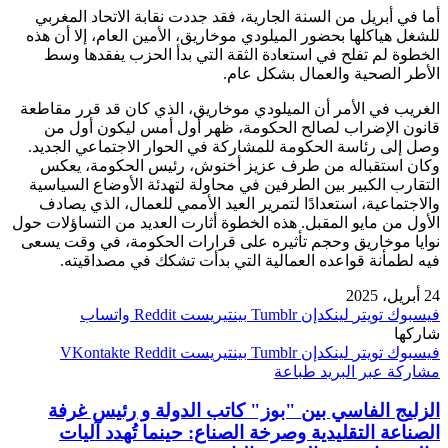
أما في أبريل من السنة الجارية، فقد جددت نقابة الاتحاد المغربي
للشغل هياكلها بحضور الميلودي موخاريق، الأمين العام، إلا أن هذه
الخطوة لم تفلح في استعادة الثقة التي بدأ الحزب يفقدها وسط
الأطر الصحية والعمال بشكل عام.
الغريب في الأمر أن الميلودي موخاريق، الذي كان قد قرر مقاطعة
قانون الإضراب لصالح الحكومة، ظهر أول أمس ليكون أول من
وصل إلى رئاسة الحكومة للمشاركة في الحوار الاجتماعي الجديد.
وكان استقباله من طرف عزيز أخنوش، رئيس الحكومة، يعكس
التقارب الكبير بين الطرفين في محاولة لتهدئة الأوضاع السياسية
والاجتماعية، استعدادًا لتمرير العيد الأممي للعمال، الذي يصادف
الأول من مايو المقبل. هذه الخطوة أثارت العديد من التساؤلات حول
نوايا موخاريق وحجم تأثيره على قرارات الحكومة، في وقت يسعى
فيه لطمأنة قواعده العمالية التي بدأت تشكك في مصداقيته.
24 أبريل، 2025
فيسبوك
تويتر
لينكدإن
بينتيريست
واتساب
شاركها
فيسبوك
تويتر
لينكدإن
بينتيريست
مشاركة عبر البريد
طباعة
الزليج الفاسي بين "بوز" كاتب الدولة و رئيس غرفة
الصناعة التقليدية وصرخة الصناع: حينما تُهدد آليات