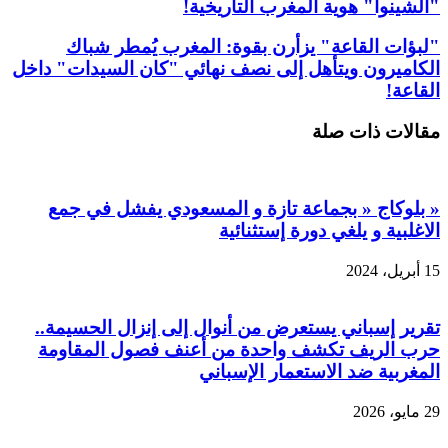
"الشينوا" هوية المغرب التاريخية!
"لبؤات القاعة" يزأرن بقوة: المغرب يُمطر شباك
الكاميرون ويتأهل إلى نصف نهائي "كان السيدات" داخل
القاعة!
مقالات ذات صلة
« بلوكاج « بجماعة تازة و المسعودي يفشل في جمع
الاغلبية و يلغي دورة إستثنائية
15 أبريل، 2024
تقرير إسباني يستعرض من أنوال إلى إنزال الحسيمة..
حرب الريف تكشف واحدة من أعنف فصول المقاومة
المغربية ضد الاستعمار الإسباني
29 مايو، 2026