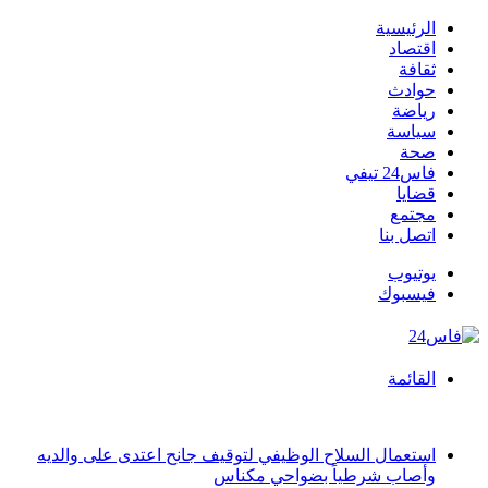
الرئيسية
اقتصاد
ثقافة
حوادث
رياضة
سياسة
صحة
فاس24 تيفي
قضايا
مجتمع
اتصل بنا
يوتيوب
فيسبوك
القائمة
أخبار عاجلة
استعمال السلاح الوظيفي لتوقيف جانح اعتدى على والديه
وأصاب شرطياً بضواحي مكناس