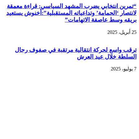
“تمرين انتخابي يضرب المشهد السياسي: قراءة معمقة
لانتصار ‘الحمامة’ وتداعياته المستقبلية”:أخنوش يستعيد
بريقه وسط عاصفة الاتهامات”
25 أبريل، 2025
ترقب واسع لحركة انتقالية مرتقبة في صفوف رجال
السلطة خلال عيد العرش
7 يوليو، 2025