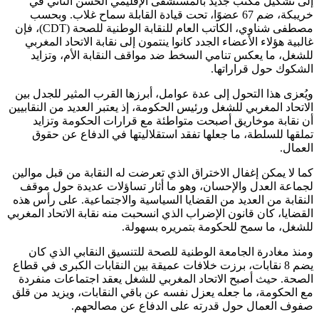
إلى تشكيل مكتب جديد بالمستشفى الإقليمي الحسن الثاني في
خريبكة، ضم 67 عضوًا، تحت قيادة القابلة سماح غلاب. وبحسب
مصطفى شناوي، الكاتب العام للنقابة الوطنية للصحة (CDT)، فإن
غالبية هؤلاء الأعضاء الجدد كانوا ينتمون إلى نقابة الاتحاد المغربي
للشغل، ما يعكس تنامي السخط ضد مواقف النقابة الأم، وتزايد
الشكوك حول قراراتها.
ويُعزى هذا التحول إلى عدة عوامل، أبرزها القرب المثير للجدل بين
الاتحاد المغربي للشغل ورئيس الحكومة، إذ يعتبر العديد من النقابيين
أن نقابة موخاريق أصبحت متواطئة مع قرارات الحكومة وتزايد
تملقها للسلطة، ما جعلها تفقد استقلاليتها في الدفاع عن حقوق
العمال.
كما لا يمكن إغفال الاختراق الذي تعرضت له النقابة من قبل موالين
لجماعة العدل والإحسان، وهو ما أثار تساؤلات عديدة حول موقف
النقابة من العديد من القضايا السياسية والاجتماعية. على رأس هذه
القضايا، كان قانون الإضراب الذي انسحبت منه نقابة الاتحاد المغربي
للشغل، ما سمح للحكومة بتمريره بسهولة.
ومنذ مغادرة الجامعة الوطنية للصحة للتنسيق النقابي الذي كان
يضم 8 نقابات، برزت خلافات عميقة بين النقابات الكبرى في قطاع
الصحة. حيث أصبح الاتحاد المغربي للشغل يعقد اجتماعات منفردة
مع الحكومة، ما جعله يعزل نفسه عن باقي النقابات، ويزيد من قلق
صفوف العمال حول قدرته على الدفاع عن مصالحهم.