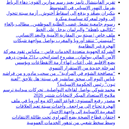
تقرير الفايننشال تايمز يعيد رسم موازين القوى: دهاء الرباط
يفرمل التهور الإسباني في المتوسط
بنكيران يصعّد و يدفع الى إسقاط أخنوش.. أزمة سبتة تتحول
إلى وقود لمعركة سياسية مبكرة
رسوم جامعية تشعل غضب الطلبة الموظفين.. مطالب بإلغاء
“تكاليف باهظة” والبرلمان يدخل على الخط
ملف خاص | سبتة بين المقاربة الأمنية والبعد الإنساني..
“أمنيستي” تنتقد أوروبا والمغرب يواصل مواجهة شبكات
الهجرة غير النظامية
الشركة الجهوية متعددة الخدمات فاس – مكناس تقود معركة
الأمن المائي ببولمان.. مشروع استراتيجي بـ251 مليون درهم
يضع الإقليم على أعتاب إنهاء أزمة الانقطاعات ويؤسس
لمرحلة جديدة من الاستقرار التنموي
“مصافحة الشؤم في المرادية”.. من سحب مادورو من فراشه
بلباس النوم إلى سحق سانشيز في سبتة: هل تلاحق “لعنة
تبون” رئيس الحكومة الإسبانية؟
محمد شوكي يواصل لقاءاته التواصلية.. تحركات ميدانية ترسم
ملامح الاستعداد المبكر لانتخابات شتنبر 2026
مصدر رفيع المستوى: قواعد الشراكة مع أوروبا في ملف
الهجرة تحتاج إلى مراجعة.. وأحداث سبتة تعيد العلاقات
المغربية الإسبانية إلى واجهة الاختبار
احتقان قطاع الصحة يضع التهراوي تحت طائلة الانتقادات
وسط سخط شعبي من تدهور الخدمات العمومية