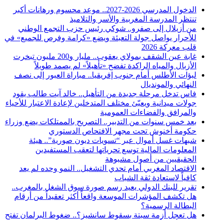
الدخول المدرسي 2026-2027.. موعد محسوم ورهانات أكبر
تنتظر المدرسة المغربية والأسر والتلاميذ
من أزيلال إلى صفرو.. شوكي رئيس حزب التجمع الوطني
للأحرار يواصل جولة التعبئة ويضع «كرامة وفرص للجميع» في
قلب معركة 2026
غابة عين الشقف بمولاي يعقوب.. مليار و200 مليون تبخرت
الأزبال والمياه الراكدة تفضح «تأهيلاً» لم يصمد طويلاً
لبؤات الأطلس أمام جنوب إفريقيا.. مباراة العبور إلى نصف
النهائي والمونديال
فاس تدخل مرحلة جديدة من التأهيل.. خالد آيت طالب يقود
جولات ميدانية ويعبّئ مختلف المتدخلين لإعادة الاعتبار للأحياء
والمرافق والفضاءات العمومية
بعد خمس سنوات من التدبير.. التصريح بالممتلكات يضع وزراء
حكومة أخنوش تحت مجهر الافتحاص الدستوري
شبهات غسل أموال عبر “تسويات ديون صورية”.. هيئة
المعلومات المالية توسع تحرياتها لتعقب المستفيدين
الحقيقيين من أصول مشبوهة
الاقتصاد المغربي أمام تحدي التشغيل.. النمو وحده لم يعد
كافياً لاستعادة ثقة الشباب
تقرير للبنك الدولي يعيد رسم صورة سوق الشغل بالمغرب..
هل تكشف المؤشرات الموسعة واقعاً أكثر تعقيداً من أرقام
البطالة الرسمية؟
هل تعجل أزمة سبتة بسقوط سانشيز؟.. ضغوط البرلمان تفتح