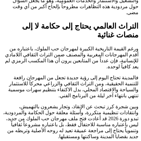
والتشغيل والاستثمار والخدمات العمومية، وهو ما يجعل السؤال
حول مردودية هذه التظاهرات مطروحاً بإلحاح أكبر من أي وقت
مضى.
التراث العالمي يحتاج إلى حكامة لا إلى
منصات غنائية
ورغم القيمة التاريخية الكبيرة لمهرجان حب الملوك، باعتباره من
أقدم المهرجانات المغربية والمصنف ضمن التراث الثقافي اللامادي
للإنسانية، فإن عدداً من المتابعين يرون أن هذا المكسب الرمزي لم
يعد كافياً لوحده.
فالمدينة تحتاج اليوم إلى رؤية جديدة تجعل من المهرجان رافعة
للتنمية الحقيقية، ومن التراث الثقافي والزراعي محركاً للاستثمار
والسياحة والاقتصاد المحلي، بدل الاكتفاء بتنظيم سهرات موسمية
تنتهي بانتهاء آخر ليلة من البرنامج الفني.
وبين شجرة كرز تبحث عن الإنقاذ، وتجار يشعرون بالتهميش،
وانتقادات تنظيمية متكررة، وأسئلة معلقة حول الحكامة والمردودية،
تبدو دورة 2026 قد أعادت فتح ملف مهرجان حب الملوك من جديد،
ليس باعتباره مناسبة للاحتفال فقط، بل باعتباره مشروعاً ثقافياً
وتنموياً يحتاج إلى مراجعة عميقة تعيد له روحه الأصلية وتربطه من
جديد بقضايا المدينة وساكنتها ومستقبلها.