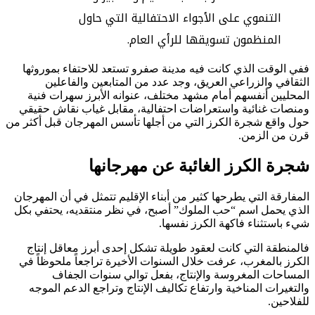
التنموي على الأجواء الاحتفالية التي حاول
المنظمون تسويقها للرأي العام.
ففي الوقت الذي كانت فيه مدينة صفرو تستعد للاحتفاء بموروثها
الثقافي والزراعي العريق، وجد عدد من المتابعين والفاعلين
المحليين أنفسهم أمام مشهد مختلف، عنوانه الأبرز سهرات فنية
ومنصات غنائية واستعراضات احتفالية، مقابل غياب نقاش حقيقي
حول واقع شجرة الكرز التي من أجلها تأسس المهرجان قبل أكثر من
قرن من الزمن.
شجرة الكرز الغائبة عن مهرجانها
المفارقة التي يطرحها كثير من أبناء الإقليم تتمثل في أن المهرجان
الذي يحمل اسم “حب الملوك” أصبح، في نظر منتقديه، يحتفي بكل
شيء باستثناء فاكهة الكرز نفسها.
فالمنطقة التي كانت لعقود طويلة تشكل إحدى أبرز معاقل إنتاج
الكرز بالمغرب، عرفت خلال السنوات الأخيرة تراجعاً ملحوظاً في
المساحات المغروسة والإنتاج، بفعل توالي سنوات الجفاف
والتغيرات المناخية وارتفاع تكاليف الإنتاج وتراجع الدعم الموجه
للفلاحين.