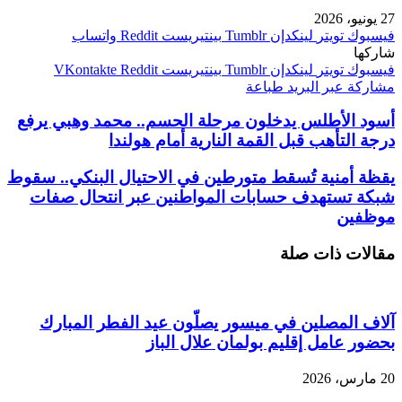
27 يونيو، 2026
فيسبوك
تويتر
لينكدإن
بينتيريست
واتساب
شاركها
فيسبوك
تويتر
لينكدإن
بينتيريست
مشاركة عبر البريد
طباعة
أسود الأطلس يدخلون مرحلة الحسم.. محمد وهبي يرفع
درجة التأهب قبل القمة النارية أمام هولندا
يقظة أمنية تُسقط متورطين في الاحتيال البنكي.. سقوط
شبكة تستهدف حسابات المواطنين عبر انتحال صفات
موظفين
مقالات ذات صلة
آلاف المصلين في ميسور يصلّون عيد الفطر المبارك
بحضور عامل إقليم بولمان علال الباز
20 مارس، 2026