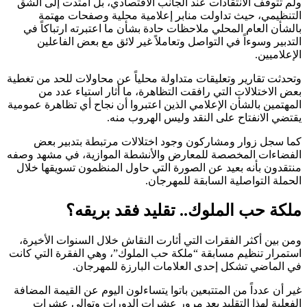
ولم تتوقف الانتقادات عند الجانب الاقتصادي، بل امتدت إلى الشق
التنظيمي، حيث تداولت منابر إعلامية محلية وصفحات مهتمة
بالشأن العام المحلي ملاحظات حادة بشأن ما اعتبرته ارتباكاً في
التدبير وسوءاً في التواصل وتعاملاً غير لائق مع بعض الفاعلين
الإعلاميين.
وتحدثت تقارير وتعليقات متداولة محلياً عن محاولات للحد من تغطية
بعض الاختلالات التي رافقت التظاهرة، ما أثار استياء عدد من
المهتمين بالشأن الإعلامي الذين اعتبروا أن نجاح أي تظاهرة عمومية
يقتضي الانفتاح على النقد وليس الهروب منه.
كما سجل زوار ومشاركون وجود اختلالات مرتبطة بتدبير بعض
الفضاءات المخصصة للمعارض والأنشطة الموازية، في مشهد وصفه
منتقدون بأنه بعيد عن الصورة التي حاول المنظمون تسويقها خلال
الحملة التواصلية السابقة للمهرجان.
ملكة حب الملوك.. تقليد فقد بريقه؟
ومن بين أكثر الفقرات التي أثارت النقاش خلال السنوات الأخيرة،
استمرار تنظيم مسابقة “ملكة حب الملوك”، وهي الفقرة التي كانت
في الماضي تشكل إحدى العلامات البارزة للمهرجان.
غير أن عدداً من المتتبعين باتوا يتساءلون اليوم عن القيمة المضافة
الفعلية لهذا التقليد بعد مرور عشرات الدورات وتوالي عشرات