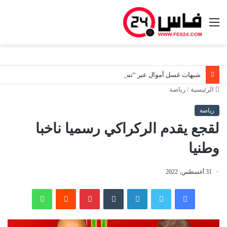
القائمة
شبهات غسل أموال عبر “تسويات ديون صورية”.. هيئة المعلومات المالية توسع تحرياتها لتعقب المستفيدين الحقيقيين من أصول مشبوهة
الرئيسية
/
رياضة
رياضة
لقجع يقدم الركراكي رسميا ناخبا
وطنيا
31 أغسطس، 2022
فيسبوك
تويتر
لينكدإن
‏Tumblr
بينتيريست
‏Reddit
واتساب