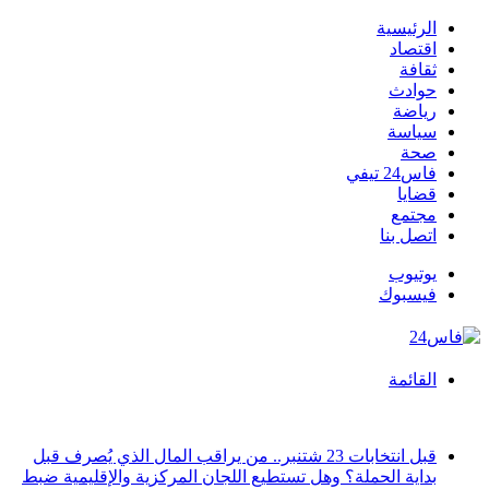
الرئيسية
اقتصاد
ثقافة
حوادث
رياضة
سياسة
صحة
فاس24 تيفي
قضايا
مجتمع
اتصل بنا
يوتيوب
فيسبوك
القائمة
أخبار عاجلة
قبل انتخابات 23 شتنبر.. من يراقب المال الذي يُصرف قبل
بداية الحملة؟ وهل تستطيع اللجان المركزية والإقليمية ضبط