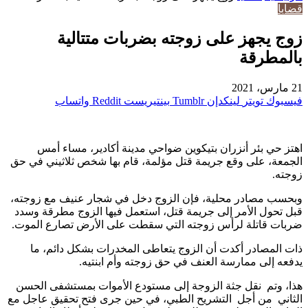
قضايا
زوج يجهز على زوجته بضربات متتالية
بالمطرقة
21 مارس، 2021
فيسبوك
تويتر
لينكدإن
بينتيريست
واتساب
اهتز حي بئر أنزران بتيكوين ضواحي مدينة أكادير، مساء أمس
الجمعة، على وقع جريمة قتل مؤلمة، قام بها شخص ثلاثيني في حق
زوجته.
وبحسب مصادر محلية، فإن الزوج دخل في شجار عنيف مع زوجته،
قبل تحول الأمر إلى جريمة قتل، استعمل فيها الزوج مطرقة وسدد
ضربات قاتلة لرأس زوجته التي سقطت على الأرض تصارع الموت.
ذات المصادر أكدت أن الزوج يتعاطى المخدرات بشكل دائم، ما
يدفعه إلى ممارسة العنف في حق زوجته وأم ابنتيه.
هذا، وتم نقل جثة الزوجة إلى مستودع الأموات بمستشفى الحسن
الثاني من أجل التشريح الطبي، في حين جرى فتح تحقيق عاجل مع