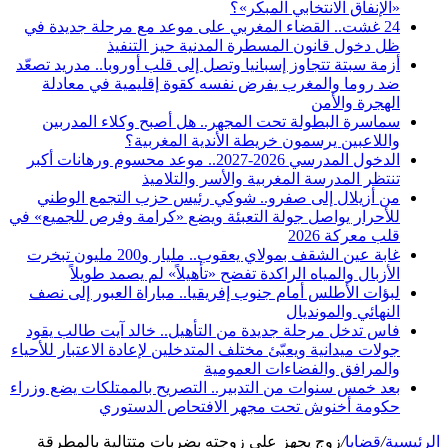
«الإنفاق الانتخابي المبكر»؟
24 غشت.. القضاء المغربي على موعد مع مرحلة جديدة في
ظل دخول قانون المسطرة المدنية حيز التنفيذ
أزمة سبتة تتجاوز إسبانيا وتصل إلى قلب أوروبا.. مدريد تصعّد
ضد روما والمغرب يفرض نفسه كقوة إقليمية في معادلة
الهجرة والأمن
سماسرة البطولة تحت المجهر.. هل أصبح وكلاء المدربين
واللاعبين يرسمون خريطة الأندية المغربية؟
الدخول المدرسي 2026-2027.. موعد محسوم ورهانات أكبر
تنتظر المدرسة المغربية والأسر والتلاميذ
من أزيلال إلى صفرو.. شوكي رئيس حزب التجمع الوطني
للأحرار يواصل جولة التعبئة ويضع «كرامة وفرص للجميع» في
قلب معركة 2026
غابة عين الشقف بمولاي يعقوب.. مليار و200 مليون تبخرت
الأزبال والمياه الراكدة تفضح «تأهيلاً» لم يصمد طويلاً
لبؤات الأطلس أمام جنوب إفريقيا.. مباراة العبور إلى نصف
النهائي والمونديال
فاس تدخل مرحلة جديدة من التأهيل.. خالد آيت طالب يقود
جولات ميدانية ويعبّئ مختلف المتدخلين لإعادة الاعتبار للأحياء
والمرافق والفضاءات العمومية
بعد خمس سنوات من التدبير.. التصريح بالممتلكات يضع وزراء
حكومة أخنوش تحت مجهر الافتحاص الدستوري
الرئيسية
/
قضايا
/
زوج يجهز على زوجته بضربات متتالية بالمطرقة