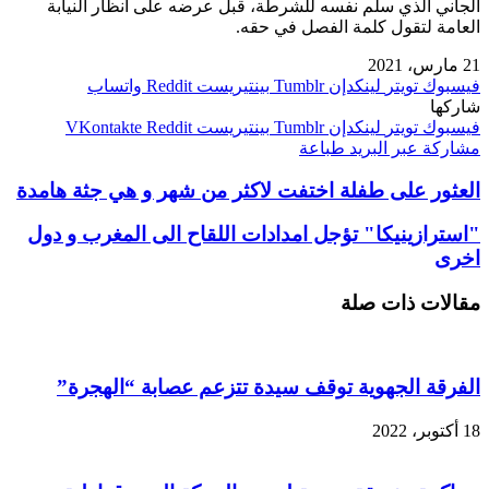
الجاني الذي سلم نفسه للشرطة، قبل عرضه على أنظار النيابة
العامة لتقول كلمة الفصل في حقه.
21 مارس، 2021
فيسبوك
تويتر
لينكدإن
بينتيريست
واتساب
شاركها
فيسبوك
تويتر
لينكدإن
بينتيريست
مشاركة عبر البريد
طباعة
العثور على طفلة اختفت لاكثر من شهر و هي جثة هامدة
"استرازينيكا" تؤجل امدادات اللقاح الى المغرب و دول
اخرى
مقالات ذات صلة
الفرقة الجهوية توقف سيدة تتزعم عصابة “الهجرة”
18 أكتوبر، 2022