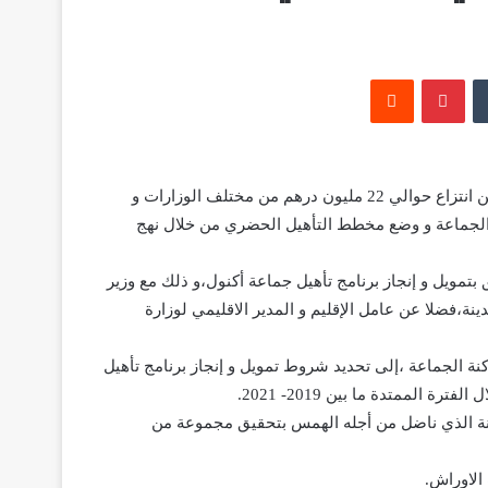
‏Tumblr
بينتيريست
‏Reddit
تمكن عبدالكريم الهمس رئيس جماعة أكنول و المستشار البرلماني،من انتزاع حوالي 22 مليون درهم من مختلف الوزارات و
ة الجماعة و وضع مخطط التأهيل الحضري من خلال نهج
 بتمويل و إنجاز برنامج تأهيل جماعة أكنول،و ذلك مع وزير
ينة،فضلا عن عامل الإقليم و المدير الاقليمي لوزارة
نة الجماعة ،إلى تحديد شروط تمويل و إنجاز برنامج تأهيل
 الممتدة ما بين 2019- 2021.
دينة الذي ناضل من أجله الهمس بتحقيق مجموعة من
الاوراش.