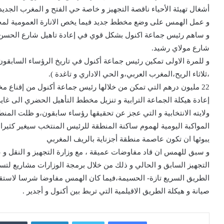
أشغال تهيئة الأحياء ناقصة التجهيز و خاصة حي الفتح و المغرب الجديد
و عمل الهمس على وضع مخطط جديد فيما يخص الانارة العمومية لمخت
شارع مولاي رشيد.
و للمرة الاولى تمكين رئيس جماعة أكنول في تاريخ الرؤساء السابقون،م
،ثلاثاء الريح،المغرب العربي،و الحي الاداري و تاغدة ).
22 مليون درهم التي تمكن من خلالها رئيس جماعة أكنول من إقناع 
ولايته الانتخابية و التي عجز عن تحقيقها رؤساء سابقون،و ظلت المن
المواكبة اليومية لهموم ساكنة المنطقة للرئيس المنتخب سيغير كثيرا 
يبوئها ان تكون عاصمة منطقة أجزناية بالريف المغربي
و سبق للهمس ان قاد مفاوضات عميقة ، مع وزارة التجهيز و النقل و 
التجهيز السابق و الحالي و ذلك من خلال برمجة الوزارات مشاريع لت
الطريق السريع تازة- الحسيمة،فيما كان الهمس مفاوضا شرسا لاستقدا
صيانة و هيكلة الطريق الاقيلمية التي تربط بين أكنول و أجدير .