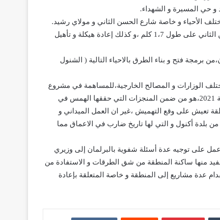
 و حي المسيرة و الشهداء.
لف الأحياء و خاصة شارع الحسن الثاني و مولاي رشيد.
و ساهم رئيس جماعة اكنول بشكل قوي في إعادة تاهيل شارع الحسن الثاني على طول 1،7 كلم ،و كذلك إعادة هيكلة و تأهيل
ن برمجة فتح و بناء الطرق بالاحياء التالية ( الشنول
مختلف الوزارات و المصالح الخارجية،للمساهمة في مشروع
إعادة هيكلة الجماعة الترابية و تنزيل مخطط التأهيل الحضري الى غاية 2021،هو من ضمن المنجزات التي حققها الهمس في
طقة تعيش على وقع التهميش ،غير ان العمل الميداني و
من بلدة أكنول و التي لها تاريخ ضارب في الاعماق مما
عمل على توجيه عدة أسئلة شفوية بالبرلمان إلى وزيري
سفيد منها ساكنة المنطقة من شق الطرقات و الاستفادة من
م عدة مشاريع إلى المنطقة و خاصة المتعلقة بإعادة