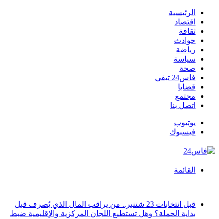
الرئيسية
اقتصاد
ثقافة
حوادث
رياضة
سياسة
صحة
فاس24 تيفي
قضايا
مجتمع
اتصل بنا
يوتيوب
فيسبوك
القائمة
أخبار عاجلة
قبل انتخابات 23 شتنبر.. من يراقب المال الذي يُصرف قبل
بداية الحملة؟ وهل تستطيع اللجان المركزية والإقليمية ضبط