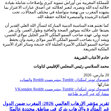
للمملكة المغربية من أوراش تنموية كبرى وإصلاحات شاملة بقيادة
جلالته أيده الله ونصره، لتعبر لجلالته عن أصدق عبارات الاعتزاز بما
يشهده المغرب من نهضة متواصلة في مختلف المجالات، تحت
القيادة الرشيدة والمتبصرة لجلالته حفظه الله.
كما تغتنم هذه المناسبة الدينية المباركة لتسأل الله العلي القدير أن
يعيدها على جلالته بموفور الصحة والعافية وطول العمر، وأن يقر
عينه بولي عهده صاحب السمو الملكي الأمير الجليل مولاي الحسن،
ويشد أزره بصاحب السمو الملكي الأمير مولاي رشيد،وأن يحفظ
صاحبة السمو الملكي الأميرة الجليلة لالة خديجة وسائر أفراد الأسرة
الملكية الشريفة.
خادم الأعتاب الشريفة
محمد السلاسي رئيس المجلس الإقليمي لتاونات
20 مارس، 2026
فيسبوك
تويتر
لينكدإن
بينتيريست
واتساب
شاركها
فيسبوك
تويتر
لينكدإن
بينتيريست
مشاركة عبر البريد
طباعة
تقرير مؤشر الإرهاب العالمي 2026: المغرب ضمن الدول
غير المتأثرة والإرهاب يتركز في مناطق محددة عالميًا