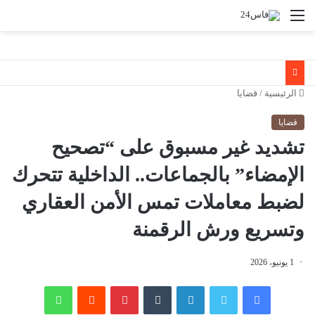
القائمة
الرئيسية
/
قضايا
قضايا
تشديد غير مسبوق على “تصحيح
الإمضاء” بالجماعات.. الداخلية تتحرك
لضبط معاملات تمس الأمن العقاري
وتسريع ورش الرقمنة
1 يونيو، 2026
فيسبوك
تويتر
لينكدإن
‏Tumblr
بينتيريست
‏Reddit
واتساب