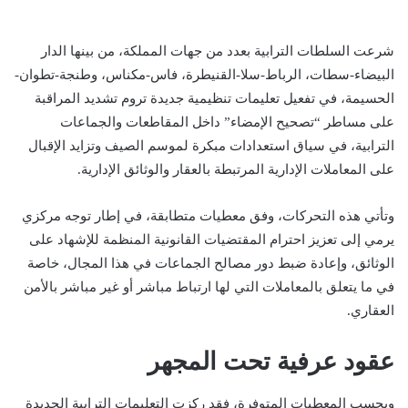
شرعت السلطات الترابية بعدد من جهات المملكة، من بينها الدار
البيضاء-سطات، الرباط-سلا-القنيطرة، فاس-مكناس، وطنجة-تطوان-
الحسيمة، في تفعيل تعليمات تنظيمية جديدة تروم تشديد المراقبة
على مساطر “تصحيح الإمضاء” داخل المقاطعات والجماعات
الترابية، في سياق استعدادات مبكرة لموسم الصيف وتزايد الإقبال
على المعاملات الإدارية المرتبطة بالعقار والوثائق الإدارية.
وتأتي هذه التحركات، وفق معطيات متطابقة، في إطار توجه مركزي
يرمي إلى تعزيز احترام المقتضيات القانونية المنظمة للإشهاد على
الوثائق، وإعادة ضبط دور مصالح الجماعات في هذا المجال، خاصة
في ما يتعلق بالمعاملات التي لها ارتباط مباشر أو غير مباشر بالأمن
العقاري.
عقود عرفية تحت المجهر
وبحسب المعطيات المتوفرة، فقد ركزت التعليمات الترابية الجديدة