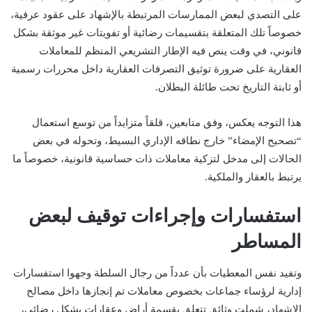
على التصدي لبعض الممارسات المرتبطة بالإشهاد على عقود عرفية،
خصوصاً تلك المتعلقة بتقسيمات رضائية أو تفويتات غير موثقة بشكل
قانوني، في وقت ينص فيه الإطار التشريعي المنظم للمعاملات
العقارية على ضرورة توثيق التصرفات العقارية داخل محررات رسمية
أو ثابتة التاريخ تحت طائلة البطلان.
هذا التوجه يعكس، وفق متابعين، قلقاً متزايداً من توسع استعمال
“تصحيح الإمضاء” خارج نطاقه الإداري البسيط، وتحوله في بعض
الحالات إلى مدخل لتزكية معاملات ذات حساسية قانونية، خصوصاً ما
يرتبط بالعقار والملكية.
استفسارات وإجراءات توقيف لبعض
المساطر
وتفيد نفس المعطيات بأن عدداً من رجال السلطة وجهوا استفسارات
إدارية لرؤساء جماعات بخصوص معاملات تم إنجازها داخل مصالح
الإشهاد، شملت وثائق تتعلق بقسمة أراضٍ وعقارات بشكل رضائي،