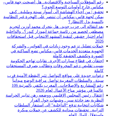
رغم المؤهلات السياحية والاقتصادية.. هل أصبحت جهة فاس–
مكناس خارج أولويات التوسع الجوي؟
تحقيق | من أحياء الهشاشة إلى أسوار سبتة ومليلية.. كيف
يمكن لجهة فاس–مكناس أن تنتصر على الهجرة غير النظامية
بالتنمية بدل الانتظار؟
بعد انتقاله إلى حزب جديد.. هل يتحرك محمد أوزين لتجريد
مصطفى لخصم من رئاسة جماعة إيموزار كندر؟.. والداخلية
أمام اختبار حقيقي لتنقية المشهد الانتخابي قبل استحقاقات
2026
حملات تضليل تزعم وجود زيادات في الفواتير.. والشركة
الجهوية متعددة الخدمات فاس–مكناس تضع الساكنة في
الصورة وتكشف الحقيقة كاملة
احتقان في قطاع سيارات الأجرة.. نقابات تهاجم الحكومة
بسبب تقليص دعم المحروقات وتطالب بصرف المستحقات
كاملة
دعوات جديدة على مواقع التواصل تثير اليقظة الأمنية قرب
سبتة.. والسلطات المغربية تواصل مراقبة الوضع ميدانياً
رغم المشاريع والإصلاحات.. المغرب يكتفي بالمرتبة 106
عالمياً في مؤشر مناخ الأعمال لعام 2026
إعتقال رئيس المجلس الإقليمي ووضعه رهن تدابير الحراسة
النظرية بعد حادثة سير.. وشبهات حول الفرار
شكايات انتخابية تدفع “الداخلية” إلى استنفار السلطات
الترابية.. تحقيقات ميدانية للكشف عن حملات مبكرة
واستغلال للمال العام