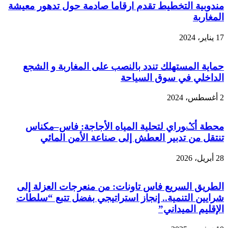
مندوبية التخطيط تقدم ارقاما صادمة حول تدهور معيشة
المغاربة
17 يناير، 2024
حماية المستهلك تندد بالنصب على المغاربة و الشجع
الداخلي في سوق السياحة
2 أغسطس، 2024
محطة أݣوراي لتحلية المياه الأجاجة: فاس–مكناس
تنتقل من تدبير العطش إلى صناعة الأمن المائي
28 أبريل، 2026
الطريق السريع فاس تاونات: من منعرجات العزلة إلى
شرايين التنمية.. إنجاز استراتيجي بفضل تتبع “سلطات
الإقليم الميداني”