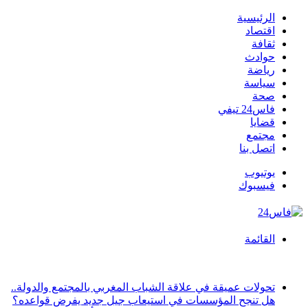
الرئيسية
اقتصاد
ثقافة
حوادث
رياضة
سياسة
صحة
فاس24 تيفي
قضايا
مجتمع
اتصل بنا
يوتيوب
فيسبوك
القائمة
أخبار عاجلة
تحولات عميقة في علاقة الشباب المغربي بالمجتمع والدولة..
هل تنجح المؤسسات في استيعاب جيل جديد يفرض قواعده؟