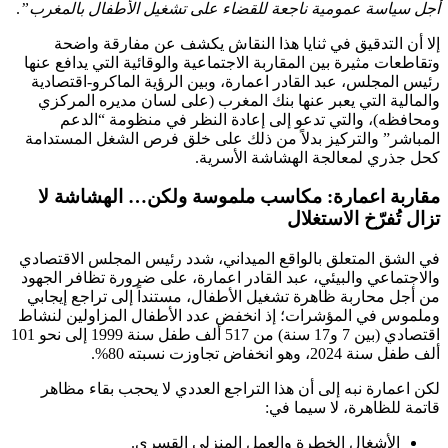
أجل سياسة عمومية ناجعة للقضاء على تشغيل الأطفال بالمغرب”
.
إلا أن التدقيق في ثنايا هذا النقاش يكشف عن مفارقة واضحة
وتقاطعات مثيرة بين المقاربة الاجتماعية والوقائية التي يدافع عنها
رئيس المجلس، عبد القادر اعمارة، وبين الرؤية الماكرو-اقتصادية
والمالية التي يعبر عنها بنك المغرب (على لسان مديره المركزي
ومحافظه)، والتي تدعو إلى إعادة النظر في منظومة “الدعم
المباشر” والتركيز بدلاً من ذلك على خلق فرص الشغل المستدامة
كحل جذري لمعالجة الهشاشة الأسرية.
مقاربة اعمارة: مكاسب ملموسة ولكن… الهشاشة لا
تزال تُفرّخ الاستغلال
في الشق المتعلق بالواقع الميداني، شدد رئيس المجلس الاقتصادي
والاجتماعي والبيئي، عبد القادر اعمارة، على ضرورة تظافر الجهود
من أجل محاربة ظاهرة تشغيل الأطفال، مستنداً إلى تراجع إيجابي
وملموس في المؤشرات؛ إذ انخفض عدد الأطفال المزاولين لنشاط
اقتصادي (بين 7 و17 سنة) من 517 ألف طفل سنة 1999 إلى نحو 101
ألف طفل سنة 2024، وهو انخفاض تجاوزت نسبته 80%.
لكن اعمارة نبه إلى أن هذا التراجع العددي لا يحجب بقاء مظاهر
قاتمة للظاهرة، لا سيما في:
الأشغال الخطرة والعمل المنزلي القسري.