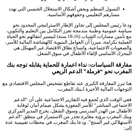
التسول المنظم وبعض أشكال الاستغلال الجنسي التي تهدد
مسارهم التعليمي وحقوقهم الأساسية.
ودعا رئيس المجلس إلى تجاوز الإطار الاستراتيجي المحدود نحو
سياسة عمومية وطنية مندمجة تعزز التكامل بين التعليم والتكوين،
مع تأمين مسارات الشباب (16-18 سنة) لتيسير انتقالهم نحو الحياة
العملية بكرامة، مبرزاً أن العوامل البنيوية كالهشاشة المالية للأسر،
والصعوبات الاجتماعية، واتساع نطاق الاقتصاد غير المهيكل هي
المحرك الأساسي لإلقاء الأطفال في سوق الشغل.
مفارقة السياسات: نداء اعمارة للحماية يقابله توجه بنك
المغرب نحو “فرملة” الدعم الريعي
هنا تبرز المفارقة الكبرى عند تقاطع تشخيص المجلس الاقتصادي مع
التوجهات المالية الأخيرة لـبنك المغرب.
ففي الوقت الذي تُجمع فيه التقارير الاجتماعية على أن “الدعم
الاجتماعي المباشر” للأسر المعوزة يشكل صمام أمان لوقاية
الأطفال من الهدر المدرسي وسوق الشغل، يخرج المدير المركزي
وبنك المغرب برؤية مغايرة تحذر من الاستمرار في منطق “الدعم
الاستهلاكي غير المنتج”. ودعا بنك المغرب في محطات تقييمية عدة
إلى: