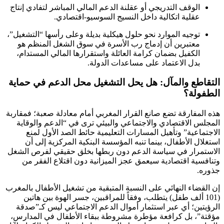
الوقف التدريجي أو عقلنة الدعم المالي المباشر لتفادي إنتاج
عقلية اتكالية داخل النسيج السوسيو-اقتصادي.
توجيه الموارد نحو حلول هيكلية بديلة وعلى رأسها “التشغيل”،
معتبرين أن إدماج رب الأسرة في سوق الشغل المنظم هو
الكفيل بضمان كرامة العائلة واستقرارها المالي المستدام،
بدل الاعتماد على مساعدات الدولة.
التقاطع والمآل: هل يحل التشغيل محل الدعم في حماية
الطفولة؟
هذه المفارقة تضع صانع القرار المغربي أمام معادلة صعبة؛ فمقاربة
المجلس الاقتصادي والاجتماعي والبيئي ترى في “الدعم والوقاية
الاجتماعية” وتأهيل المسارات التعليمية حائط الصد الأول لمنع
استغلال الأطفال، بينما تنبه المؤسسة البنكية المركزية إلى أن
الاستمرار في سياسة الدعم دون ربطها بخلق حقيقي لفرص الشغل
وتنافسية اقتصادية سيعمق عجز الميزانية دون اقتلاع الفقر من
جذوره.
إن القضاء النهائي على النسبة المتبقية من تشغيل الأطفال بالمغرب
(101 ألف طفل) يتطلب، وفقاً للمراقبين، جسر الهوة بين هاتين
الرؤيتين؛ أي عبر استثمار أموال الدعم الاجتماعي ليس كـ”صدقة
مؤقتة”، بل كرافعة مؤطرة مشروطة ببقاء الأطفال في المدارس،