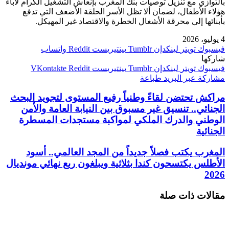
بالتوازي مع تنزيل توصيات بنك المغرب بإنعاش التشغيل الكرام لآباء
هؤلاء الأطفال، لضمان ألا تظل الأسر الحلقة الأضعف التي تدفع
بأبنائها إلى محرقة الأشغال الخطرة والاقتصاد غير المهيكل.
4 يوليو، 2026
فيسبوك
تويتر
لينكدإن
بينتيريست
واتساب
شاركها
فيسبوك
تويتر
لينكدإن
بينتيريست
مشاركة عبر البريد
طباعة
مراكش تحتضن لقاءً وطنياً رفيع المستوى لتجويد البحث
الجنائي.. تنسيق غير مسبوق بين النيابة العامة والأمن
الوطني والدرك الملكي لمواكبة مستجدات المسطرة
الجنائية
المغرب يكتب فصلاً جديداً من المجد العالمي.. أسود
الأطلس يكتسحون كندا بثلاثية ويبلغون ربع نهائي مونديال
2026
مقالات ذات صلة