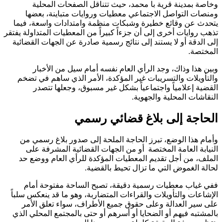
وخاصة بمدينة قرية با محمد، حيث تتناقل الصفحات المحلية
ومنصات التواصل الاجتماعي معطيات وروايات متباينة، بعضها
يتحدث عن وقائع خطيرة وشبكات منظمة وامتدادات واسعة، فيما
تذهب روايات أخرى إلى أن جزءاً كبيراً من المعطيات المتداولة يفتقر
إلى الدقة أو لا يستند إلى نتائج رسمية صادرة عن الجهات القضائية
المختصة.
وبين هذا وذاك، وجد الرأي العام نفسه أمام سيل من الأخبار
والتأويلات والتسريبات غير المؤكدة، الأمر الذي ساهم في تضخم
القضية إعلامياً واجتماعياً بشكل غير مسبوق، وجعلها تتصدر
النقاشات المحلية والجهوية.
الحاجة إلى بلاغ قضائي رسمي
وأمام هذا الوضع، تبرز الحاجة الملحة إلى صدور بلاغ رسمي من
النيابة العامة المختصة أو من الجهات القضائية المشرفة على
الملف، من أجل تقديم المعطيات المؤكدة للرأي العام ووضع حد
لحالة الغموض التي ما تزال تحيط بالقضية.
ففي غياب معطيات رسمية دقيقة، تصبح الساحة مفتوحة أمام
الإشاعات والتأويلات والقراءات المتضاربة، وهو ما قد ينعكس سلباً
على سير العدالة وعلى حقوق جميع الأطراف، سواء تعلق الأمر
بالمشتبه فيهم أو الضحايا أو أسرهم أو حتى بالمجتمع المحلي الذي