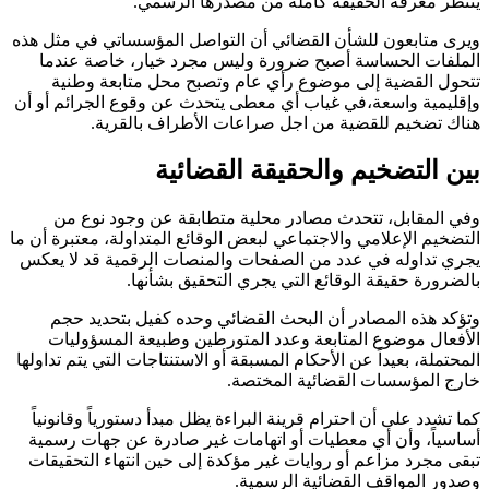
ينتظر معرفة الحقيقة كاملة من مصدرها الرسمي.
ويرى متابعون للشأن القضائي أن التواصل المؤسساتي في مثل هذه
الملفات الحساسة أصبح ضرورة وليس مجرد خيار، خاصة عندما
تتحول القضية إلى موضوع رأي عام وتصبح محل متابعة وطنية
وإقليمية واسعة،في غياب أي معطى يتحدث عن وقوع الجرائم أو أن
هناك تضخيم للقضية من اجل صراعات الأطراف بالقرية.
بين التضخيم والحقيقة القضائية
وفي المقابل، تتحدث مصادر محلية متطابقة عن وجود نوع من
التضخيم الإعلامي والاجتماعي لبعض الوقائع المتداولة، معتبرة أن ما
يجري تداوله في عدد من الصفحات والمنصات الرقمية قد لا يعكس
بالضرورة حقيقة الوقائع التي يجري التحقيق بشأنها.
وتؤكد هذه المصادر أن البحث القضائي وحده كفيل بتحديد حجم
الأفعال موضوع المتابعة وعدد المتورطين وطبيعة المسؤوليات
المحتملة، بعيداً عن الأحكام المسبقة أو الاستنتاجات التي يتم تداولها
خارج المؤسسات القضائية المختصة.
كما تشدد على أن احترام قرينة البراءة يظل مبدأ دستورياً وقانونياً
أساسياً، وأن أي معطيات أو اتهامات غير صادرة عن جهات رسمية
تبقى مجرد مزاعم أو روايات غير مؤكدة إلى حين انتهاء التحقيقات
وصدور المواقف القضائية الرسمية.