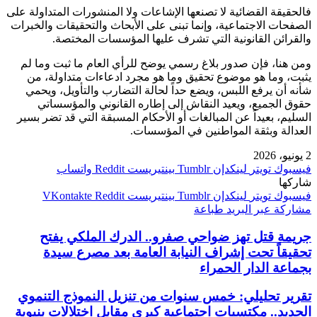
فالحقيقة القضائية لا تصنعها الإشاعات ولا المنشورات المتداولة على
الصفحات الاجتماعية، وإنما تبنى على الأبحاث والتحقيقات والخبرات
والقرائن القانونية التي تشرف عليها المؤسسات المختصة.
ومن هنا، فإن صدور بلاغ رسمي يوضح للرأي العام ما ثبت وما لم
يثبت، وما هو موضوع تحقيق وما هو مجرد ادعاءات متداولة، من
شأنه أن يرفع اللبس، ويضع حداً لحالة التضارب والتأويل، ويحمي
حقوق الجميع، ويعيد النقاش إلى إطاره القانوني والمؤسساتي
السليم، بعيداً عن المبالغات أو الأحكام المسبقة التي قد تضر بسير
العدالة وبثقة المواطنين في المؤسسات.
2 يونيو، 2026
فيسبوك
تويتر
لينكدإن
بينتيريست
واتساب
شاركها
فيسبوك
تويتر
لينكدإن
بينتيريست
مشاركة عبر البريد
طباعة
جريمة قتل تهز ضواحي صفرو.. الدرك الملكي يفتح
تحقيقاً تحت إشراف النيابة العامة بعد مصرع سيدة
بجماعة الدار الحمراء
تقرير تحليلي: خمس سنوات من تنزيل النموذج التنموي
الجديد.. مكتسبات اجتماعية كبرى مقابل اختلالات بنيوية