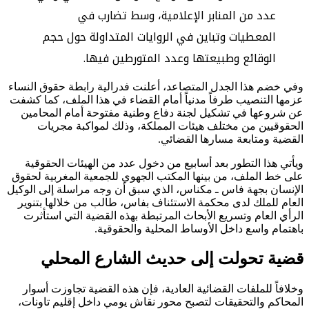
عدد من المنابر الإعلامية، وسط تضارب في
المعطيات وتباين في الروايات المتداولة حول حجم
الوقائع وطبيعتها وعدد المتورطين فيها.
وفي خضم هذا الجدل المتصاعد، أعلنت فدرالية رابطة حقوق النساء
عزمها التنصيب طرفاً مدنياً أمام القضاء في هذا الملف، كما كشفت
عن شروعها في تشكيل لجنة دفاع وطنية مفتوحة أمام المحامين
الحقوقيين من مختلف هيئات المملكة، وذلك لمواكبة مجريات
القضية ومتابعة مسارها القضائي.
ويأتي هذا التطور بعد أسابيع من دخول عدد من الهيئات الحقوقية
على خط الملف، من بينها المكتب الجهوي للجمعية المغربية لحقوق
الإنسان بجهة فاس ـ مكناس، الذي سبق أن وجه مراسلة إلى الوكيل
العام للملك لدى محكمة الاستئناف بفاس، طالب من خلالها بتنوير
الرأي العام وتسريع الأبحاث المرتبطة بهذه القضية التي استأثرت
باهتمام واسع داخل الأوساط المحلية والحقوقية.
قضية تحولت إلى حديث الشارع المحلي
وخلافاً للملفات القضائية العادية، فإن هذه القضية تجاوزت أسوار
المحاكم والتحقيقات لتصبح محور نقاش يومي داخل إقليم تاونات،