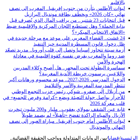
بالإقليم
لبؤات الأطلس يثأرن من جنوب إفريقيا.. المغرب إلى نصف
نهائي «كان 2026» ويخطف بطاقة مونديال البرازيل
قبل انتخابات 23 شتنبر.. من يراقب المال الذي يُصرف قبل
بداية الحملة؟ وهل تستطيع اللجان المركزية والإقليمية ضبط
«الإنفاق الانتخابي المبكر»؟
24 غشت.. القضاء المغربي على موعد مع مرحلة جديدة في
ظل دخول قانون المسطرة المدنية حيز التنفيذ
أزمة سبتة تتجاوز إسبانيا وتصل إلى قلب أوروبا.. مدريد تصعّد
ضد روما والمغرب يفرض نفسه كقوة إقليمية في معادلة
الهجرة والأمن
سماسرة البطولة تحت المجهر.. هل أصبح وكلاء المدربين
واللاعبين يرسمون خريطة الأندية المغربية؟
الدخول المدرسي 2026-2027.. موعد محسوم ورهانات أكبر
تنتظر المدرسة المغربية والأسر والتلاميذ
من أزيلال إلى صفرو.. شوكي رئيس حزب التجمع الوطني
للأحرار يواصل جولة التعبئة ويضع «كرامة وفرص للجميع» في
قلب معركة 2026
غابة عين الشقف بمولاي يعقوب.. مليار و200 مليون تبخرت
الأزبال والمياه الراكدة تفضح «تأهيلاً» لم يصمد طويلاً
لبؤات الأطلس أمام جنوب إفريقيا.. مباراة العبور إلى نصف
النهائي والمونديال
الرئيسية
/
قضايا
/
بين الروايات المتداولة وواجب الحقيقة القضائية..