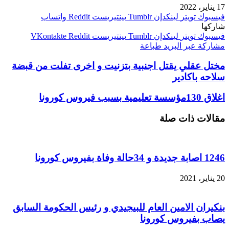
17 يناير، 2022
فيسبوك
تويتر
لينكدإن
بينتيريست
واتساب
شاركها
فيسبوك
تويتر
لينكدإن
بينتيريست
مشاركة عبر البريد
طباعة
مختل عقلي يقتل اجنبية بتزنيت و اخرى تفلت من قبضة
سلاحه باكادير
اغلاق 130مؤسسة تعليمية بسبب فيروس كورونا
مقالات ذات صلة
1246 اصابة جديدة و 34حالة وفاة بفيروس كورونا
20 يناير، 2021
بنكيران الامين العام للبيجيدي و رئيس الحكومة السابق
يصاب بفيروس كورونا