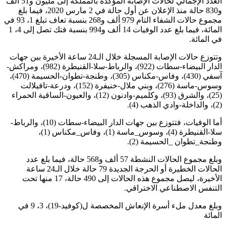
العدد الإجمالي لحالات الإصابة المؤكدة بالمملكة إلى مليون و51 ألف
و830 حالة منذ الإعلان عن أول حالة في 2 مارس 2020، فيما بلغ
مجموع حالات الشفاء التام 979 ألف و268 بنسبة تعاف تبلغ 1، 93 في
المائة، فيما بلغ عدد الوفيات 14 ألف و994 بنسبة فتك تصل إلى 4، 1
في المائة.
وتتوزع حالات الإصابة المسجلة خلال الـ24 ساعة الأخيرة بين جهات
الدار البيضاء-سطات (922)، والرباط-سلا-القنيطرة (982)، ومراكش-
آسفي (430)، وفاس-مكناس (305)، وطنجة-تطوان-الحسيمة (470)،
وسوس-ماسة (276)، وبني ملال-خنيفرة (152)، ودرعة-تافيلالت
(25)، والشرق (93)، وكلميم-وادنون (12)، والعيون-الساقية الحمراء
(2)، والداخلة-وادي الذهب (4).
أما الوفيات، فتتوزع بين جهات الدار البيضاء-سطات (10)، والرباط-
سلا-القنيطرة (4)، وسوس_ماسة (1)، وفاس_مكناس (1)،
وطنجة_تطوان _الحسيمة (2).
وبلغ مجموع الحالات النشطة 57 ألف و568 حالة، فيما بلغ عدد
الحالات الخطيرة أو الحرجة الجديدة 79 حالة خلال الـ24 ساعة
الأخيرة، ليصل مجموع هذه الحالات إلى 490 حالة، 17 منها تحت
التنفس الاصطناعي الاختراقي.
وبلغ معدل ملء أسرة الإنعاش المخصصة ل(كوفيد-19)، 3، 9 في
المائة