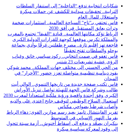
شكايات انتخابية تدفع “الداخلية” إلى استنفار السلطات
الترابية.. تحقيقات ميدانية للكشف عن حملات مبكرة
واستغلال للمال العام
فاس تحتفي بـ”تاج” السياحة العالمية.. استثمارات ضخمة
وتراث يعانق المستقبل في أفق 2030
الرباط تؤكد مكانتها العالمية.. قيادة “الفيفا” تجتمع بالمغرب
والمملكة تكرس موقعها كوجهة للقرارات الدولية الكبرى
فاجعة تهز إقليم تازة.. مصرع طفلتين غرقًا بوادي بجماعة
بوحلو والسلطات تفتح تحقيقًا
فاس تغفو في صمت انتخابي.. ركود سياسي خانق وغياب
الرؤى عشية تشريعيات 23 شتنبر
من الحي الحسني إلى مختلف جهات المملكة.. محمد شوكي
يقود دينامية تنظيمية متواصلة تعزز حضور “الأحرار” في
الميدان
فاس تكتب صفحة جديدة من تاريخها التنموي.. الوالي أيت
طالب وشركة فاس الجهة للتهيئة تواصل تنزيل الأوراش
الكبرى وفق أجندة واقعية ورؤية ملكية استعدادا لمغرب 2030
استعمال السلاح الوظيفي لتوقيف جانح اعتدى على والديه
وأصاب شرطياً بضواحي مكناس
تقرير الفايننشال تايمز يعيد رسم موازين القوى: دهاء الرباط
يفرمل التهور الإسباني في المتوسط
بنكيران يصعّد و يدفع الى إسقاط أخنوش.. أزمة سبتة تتحول
إلى وقود لمعركة سياسية مبكرة