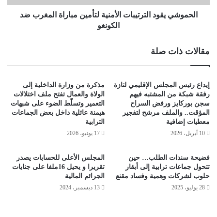
الحموشي يقود الترتيبات الأمنية لتأمين مباراة المغرب ضد
الكونغو
مقالات ذات صلة
إيداع رئيس المجلس الإقليمي لتازة
مذكرة من وزارة الداخلية إلى
رفقة شبكة من المشتبه فيهم
الولاة والعمال تفتح ملف اختلالات
سجن بوركايز ورفض السراح
التعمير وتسلّط الضوء على شبهات
المؤقت.. والملف مرشح لتفجير
هيمنة عائلية داخل بعض الجماعات
معطيات إضافية
الترابية
10 أبريل، 2026
17 يونيو، 2026
فضيحة سندات الطلب… حين
المجلس الأعلى للحسابات يصدر
تتحول جماعات ترابية إلى أبقار
تقريرا و يحيل 16ملفا على جنايات
حلوب لشركات وهمية وفساد مقنع
الجرائم المالية
28 يوليو، 2025
13 ديسمبر، 2024