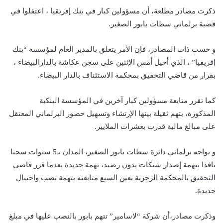
ذكرت مصادر مطلعة، أن مسؤولين كبار في بنك إفريقيا ، اعتقلوا في
قضية برلماني سطات بابور الصغير.
و حسب ذات المصادر، فإن الأمر يتعلق بالمدير العام لمؤسسة “بنك
إفريقيا” ، الذي أحيل أمس الإثنين على سجن عكاشة بالدارالبيضاء ،
بقرار من قاضي التحقيق بمحكمة الاستئناف بالدار البيضاء.
كما تقرر متابعة مسؤولين كبار آخرين في المؤسسة البنكية
المذكورة، بتهم ثقيلة بينها الإرتشاء وتسهيل حصور البرلماني المعتقل
على مبالغ مالية قدرت بعشرات الملايير.
و يواجه برلماني دائرة سطات بابور الصغير، المدان بـ5 سنوات سجنا
نافذا بتهمة إصدار شيكات بدون رصيد، تهمة جديدة بعدما قرر قاضي
التحقيق بالمحكمة الزجرية بعين السبع متابعته بتهمة نصب واحتيال
جديدة.
وذكرت مصادر،أن شركة “لاسامير” تتهم بابور بالنصب عليها في مبلغ