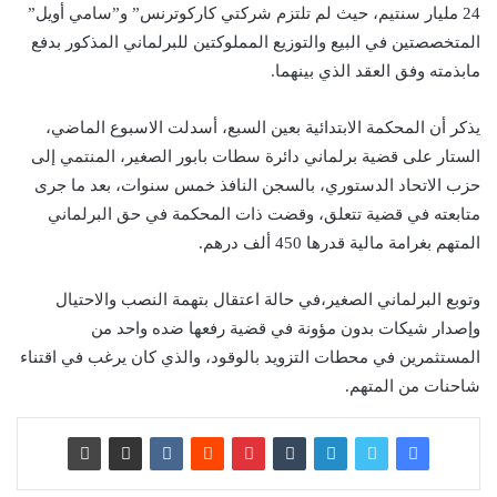
24 مليار سنتيم، حيث لم تلتزم شركتي كاركوترنس” و”سامي أويل”
المتخصصتين في البيع والتوزيع المملوكتين للبرلماني المذكور بدفع
مابذمته وفق العقد الذي بينهما.
يذكر أن المحكمة الابتدائية بعين السبع، أسدلت الاسبوع الماضي،
الستار على قضية برلماني دائرة سطات بابور الصغير، المنتمي إلى
حزب الاتحاد الدستوري، بالسجن النافذ خمس سنوات، بعد ما جرى
متابعته في قضية تتعلق، وقضت ذات المحكمة في حق البرلماني
المتهم بغرامة مالية قدرها 450 ألف درهم.
وتوبع البرلماني الصغير،في حالة اعتقال بتهمة النصب والاحتيال
وإصدار شيكات بدون مؤونة في قضية رفعها ضده واحد من
المستثمرين في محطات التزويد بالوقود، والذي كان يرغب في اقتناء
شاحنات من المتهم.