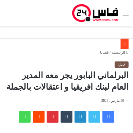
القائمة
الرئيسية
/
قضايا
قضايا
البرلماني البابور يجر معه المدير
العام لبنك افريقيا و اعتقالات بالجملة
29 مارس، 2022
فيسبوك
تويتر
لينكدإن
‏Tumblr
بينتيريست
‏Reddit
واتساب