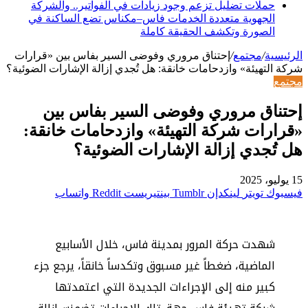
حملات تضليل تزعم وجود زيادات في الفواتير.. والشركة
الجهوية متعددة الخدمات فاس–مكناس تضع الساكنة في
الصورة وتكشف الحقيقة كاملة
الرئيسية
/
مجتمع
/
إحتناق مروري وفوضى السير بفاس بين «قرارات
شركة التهيئة» وازدحامات خانقة: هل تُجدي إزالة الإشارات الضوئية؟
مجتمع
إحتناق مروري وفوضى السير بفاس بين
«قرارات شركة التهيئة» وازدحامات خانقة:
هل تُجدي إزالة الإشارات الضوئية؟
15 يوليو، 2025
فيسبوك
تويتر
لينكدإن
بينتيريست
واتساب
شهدت حركة المرور بمدينة فاس، خلال الأسابيع
الماضية، ضغطاً غير مسبوق وتكدساً خانقاً، يرجع جزء
كبير منه إلى الإجراءات الجديدة التي اعتمدتها