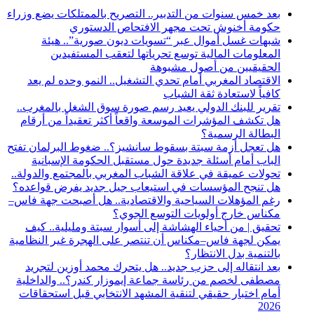
بعد خمس سنوات من التدبير.. التصريح بالممتلكات يضع وزراء
حكومة أخنوش تحت مجهر الافتحاص الدستوري
شبهات غسل أموال عبر “تسويات ديون صورية”.. هيئة
المعلومات المالية توسع تحرياتها لتعقب المستفيدين
الحقيقيين من أصول مشبوهة
الاقتصاد المغربي أمام تحدي التشغيل.. النمو وحده لم يعد
كافياً لاستعادة ثقة الشباب
تقرير للبنك الدولي يعيد رسم صورة سوق الشغل بالمغرب..
هل تكشف المؤشرات الموسعة واقعاً أكثر تعقيداً من أرقام
البطالة الرسمية؟
هل تعجل أزمة سبتة بسقوط سانشيز؟.. ضغوط البرلمان تفتح
الباب أمام أسئلة جديدة حول مستقبل الحكومة الإسبانية
تحولات عميقة في علاقة الشباب المغربي بالمجتمع والدولة..
هل تنجح المؤسسات في استيعاب جيل جديد يفرض قواعده؟
رغم المؤهلات السياحية والاقتصادية.. هل أصبحت جهة فاس–
مكناس خارج أولويات التوسع الجوي؟
تحقيق | من أحياء الهشاشة إلى أسوار سبتة ومليلية.. كيف
يمكن لجهة فاس–مكناس أن تنتصر على الهجرة غير النظامية
بالتنمية بدل الانتظار؟
بعد انتقاله إلى حزب جديد.. هل يتحرك محمد أوزين لتجريد
مصطفى لخصم من رئاسة جماعة إيموزار كندر؟.. والداخلية
أمام اختبار حقيقي لتنقية المشهد الانتخابي قبل استحقاقات
2026