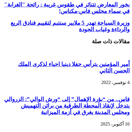
بخور المعارض تتناثر في طقوس غريبة : رائحة "الغرابة"
في سماء مجلس فاس-مكناس!
وزيرة السياحة تهدر 5 ملايير سنتيم لتقييم فنادق الريع
والرداءة وغياب الجودة
مقالات ذات صلة
أمير المؤمنين يترأس حفلا دينيا احياء لذكرى الملك
الحسن الثاني
4 نوفمبر، 2022
فاس.. من “بؤرة الإهمال” إلى “ورش الوالي”: الزروالي
يتدخل لإنقاذ المحطة الطرقية من براثن التهميش
ومجلس المدينة يغرق في أزمة الميزانية
16 أكتوبر، 2025