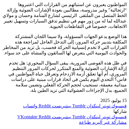
المواطنون يعبرون عن استيائهم من القرارات التي اعتبروها
“ارتجالية” وغير مدروسة، مطالبين بعودة الإشارات الضوئية وإزالة
الخط المتصل من الملتقى الرئيسي لشارع المنامة وحسان و مولاي
عبدالله لما له من دور مهم في تنظيم تدفق السيارات وتسهيل تغيير
الاتجاهات، خصوصاً في التقاطعات الحيوية.
هذا الوضع يدعو الجهات المسؤولة، ولا سيما اللجان المشتركة
المكلفة بتدبير حركة المرور، إلى التدخل العاجل لمراجعة هذه
القرارات التي لا تخدم إنسيابية الحركة فحسب، بل تزيد من المخاطر
والحوادث اليومية التي يتعرض لها السائقون والمشاة على حد سواء.
في ظل هذه الفوضى المرورية، يبقى السؤال المحوري: هل تخدم
إزالة الإشارات الضوئية والمنع المتكرر لحركات المرور التنظيم
المروري، أم أنها تعمّق أزمة الازدحام وتعرقل حياة المواطنين في
فاس؟ التحدي اليوم يكمن في اتخاذ قرارات مبنية على دراسات
ميدانية معمقة، تستجيب لحجم الحركة الفعلي وتضمن سلامة
الجميع، بدل الإجراءات العشوائية التي تزيد الطين بلة.
15 يوليو، 2025
فيسبوك
تويتر
لينكدإن
بينتيريست
واتساب
شاركها
فيسبوك
تويتر
لينكدإن
بينتيريست
مشاركة عبر البريد
طباعة