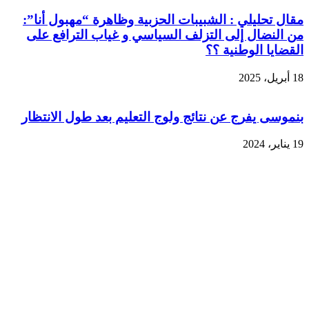
مقال تحليلي : الشبيبات الحزبية وظاهرة “مهبول أنا”:
من النضال إلى التزلف السياسي و غياب الترافع على
القضايا الوطنية ؟؟
18 أبريل، 2025
بنموسى يفرج عن نتائج ولوج التعليم بعد طول الانتظار
19 يناير، 2024