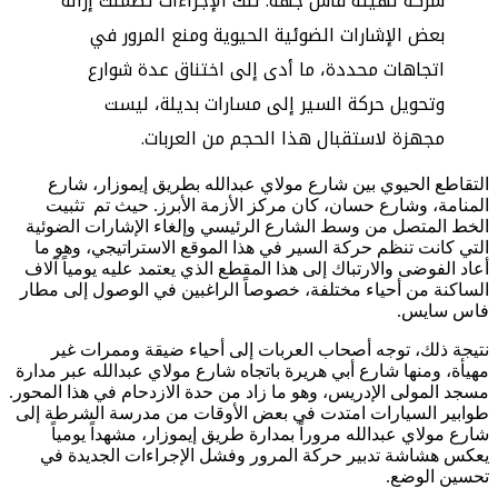
شركة تهيئة فاس جهة. تلك الإجراءات تضمنت إزالة
بعض الإشارات الضوئية الحيوية ومنع المرور في
اتجاهات محددة، ما أدى إلى اختناق عدة شوارع
وتحويل حركة السير إلى مسارات بديلة، ليست
مجهزة لاستقبال هذا الحجم من العربات.
التقاطع الحيوي بين شارع مولاي عبدالله بطريق إيموزار، شارع
المنامة، وشارع حسان، كان مركز الأزمة الأبرز. حيث تم تثبيت
الخط المتصل من وسط الشارع الرئيسي وإلغاء الإشارات الضوئية
التي كانت تنظم حركة السير في هذا الموقع الاستراتيجي، وهو ما
أعاد الفوضى والارتباك إلى هذا المقطع الذي يعتمد عليه يومياً آلاف
الساكنة من أحياء مختلفة، خصوصاً الراغبين في الوصول إلى مطار
فاس سايس.
نتيجة ذلك، توجه أصحاب العربات إلى أحياء ضيقة وممرات غير
مهيأة، ومنها شارع أبي هريرة باتجاه شارع مولاي عبدالله عبر مدارة
مسجد المولى الإدريس، وهو ما زاد من حدة الازدحام في هذا المحور.
طوابير السيارات امتدت في بعض الأوقات من مدرسة الشرطة إلى
شارع مولاي عبدالله مروراً بمدارة طريق إيموزار، مشهداً يومياً
يعكس هشاشة تدبير حركة المرور وفشل الإجراءات الجديدة في
تحسين الوضع.